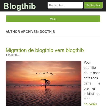
Blogthib
Rechercher :
Menu
Skip to content
AUTHOR ARCHIVES: DOCTHIB
Migration de blogthib vers blogthib
1 mai 2025
Pour
quantité
de raisons
détaillées
dans le
premier
thibillet de
mon
nouveau