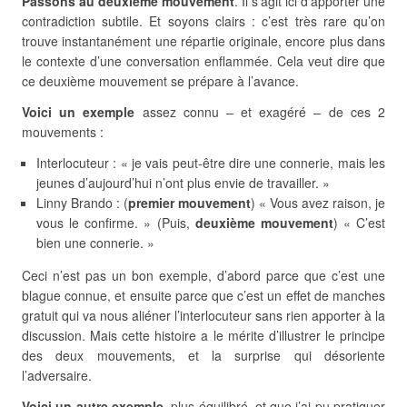
Passons au deuxième mouvement
. Il s’agit ici d’apporter une
contradiction subtile. Et soyons clairs : c’est très rare qu’on
trouve instantanément une répartie originale, encore plus dans
le contexte d’une conversation enflammée. Cela veut dire que
ce deuxième mouvement se prépare à l’avance.
Voici un exemple
assez connu – et exagéré – de ces 2
mouvements :
Interlocuteur : « je vais peut-être dire une connerie, mais les
jeunes d’aujourd’hui n’ont plus envie de travailler. »
Linny Brando : (
premier mouvement
) « Vous avez raison, je
vous le confirme. » (Puis,
deuxième mouvement
) « C’est
bien une connerie. »
Ceci n’est pas un bon exemple, d’abord parce que c’est une
blague connue, et ensuite parce que c’est un effet de manches
gratuit qui va nous aliéner l’interlocuteur sans rien apporter à la
discussion. Mais cette histoire a le mérite d’illustrer le principe
des deux mouvements, et la surprise qui désoriente
l’adversaire.
Voici un autre exemple
, plus équilibré, et que j’ai pu pratiquer