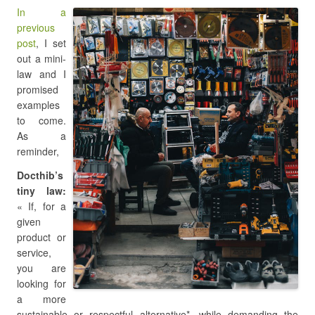
In a
previous
post
, I set
out a mini-
law and I
promised
examples
to come.
As a
reminder,
Docthib’s
tiny law:
« If, for a
given
product or
service,
you are
looking for
a more
sustainable or respectful alternative*, while demanding the