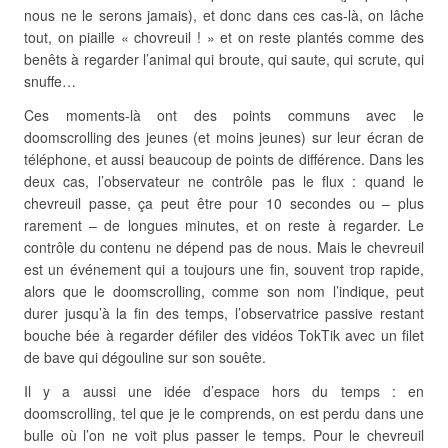
nous ne le serons jamais), et donc dans ces cas-là, on lâche
tout, on piaille « chovreuil ! » et on reste plantés comme des
benêts à regarder l’animal qui broute, qui saute, qui scrute, qui
snuffe…
Ces moments-là ont des points communs avec le
doomscrolling des jeunes (et moins jeunes) sur leur écran de
téléphone, et aussi beaucoup de points de différence. Dans les
deux cas, l’observateur ne contrôle pas le flux : quand le
chevreuil passe, ça peut être pour 10 secondes ou – plus
rarement – de longues minutes, et on reste à regarder. Le
contrôle du contenu ne dépend pas de nous. Mais le chevreuil
est un événement qui a toujours une fin, souvent trop rapide,
alors que le doomscrolling, comme son nom l’indique, peut
durer jusqu’à la fin des temps, l’observatrice passive restant
bouche bée à regarder défiler des vidéos TokTik avec un filet
de bave qui dégouline sur son souête.
Il y a aussi une idée d’espace hors du temps : en
doomscrolling, tel que je le comprends, on est perdu dans une
bulle où l’on ne voit plus passer le temps. Pour le chevreuil