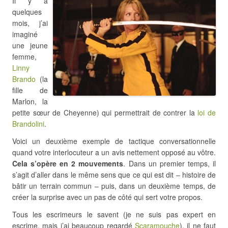
Il y a
quelques
mois, j’ai
imaginé
une jeune
femme,
Linny
Brando
(la
fille de
Marlon, la
petite sœur de Cheyenne) qui permettrait de contrer la
loi de
Brandolini
.
Voici un deuxième exemple de tactique conversationnelle
quand votre interlocuteur a un avis nettement opposé au vôtre.
Cela s’opère en 2 mouvements
. Dans un premier temps, il
s’agit d’aller dans le même sens que ce qui est dit – histoire de
bâtir un terrain commun – puis, dans un deuxième temps, de
créer la surprise avec un pas de côté qui sert votre propos.
Tous les escrimeurs le savent (je ne suis pas expert en
escrime, mais j’ai beaucoup regardé
Scaramouche
), il ne faut