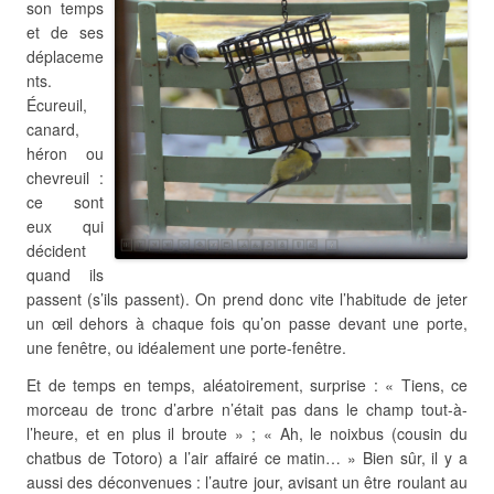
son temps
et de ses
déplaceme
nts.
Écureuil,
canard,
héron ou
chevreuil :
ce sont
eux qui
décident
quand ils
passent (s’ils passent). On prend donc vite l’habitude de jeter
un œil dehors à chaque fois qu’on passe devant une porte,
une fenêtre, ou idéalement une porte-fenêtre.
Et de temps en temps, aléatoirement, surprise : « Tiens, ce
morceau de tronc d’arbre n’était pas dans le champ tout-à-
l’heure, et en plus il broute » ; « Ah, le noixbus (cousin du
chatbus de Totoro) a l’air affairé ce matin… » Bien sûr, il y a
aussi des déconvenues : l’autre jour, avisant un être roulant au