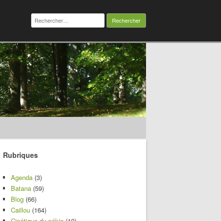
Rechercher :
Rubriques
Agenda
(3)
Batana
(59)
Blog
(66)
Caillou
(164)
Cinétique du pékin
(10)