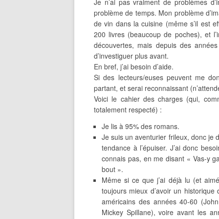
Je n’ai pas vraiment de problèmes d’i
problème de temps. Mon problème d’imagi
de vin dans la cuisine (même s’il est 
200 livres (beaucoup de poches), et l’i
découvertes, mais depuis des années q
d’investiguer plus avant.
En bref, j’ai besoin d’aide.
Si des lecteurs/euses peuvent me donn
partant, et serai reconnaissant (n’atte
Voici le cahier des charges (qui, com
totalement respecté) :
Je lis à 95% des romans.
Je suis un aventurier frileux, donc je 
tendance à l’épuiser. J’ai donc bes
connais pas, en me disant « Vas-y gar
bout ».
Même si ce que j’ai déjà lu (et aimé)
toujours mieux d’avoir un historique
américains des années 40-60 (John
Mickey Spillane), voire avant les a