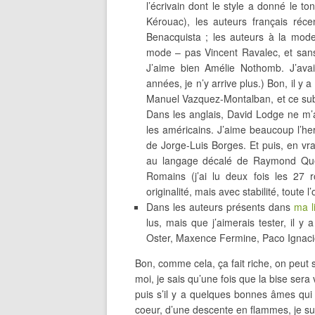
l’écrivain dont le style a donné le t
Kérouac), les auteurs français réc
Benacquista ; les auteurs à la mod
mode – pas Vincent Ravalec, et sans l
J’aime bien Amélie Nothomb. J’avai
années, je n’y arrive plus.) Bon, il 
Manuel Vazquez-Montalban, et ce sub
Dans les anglais, David Lodge ne m’
les américains. J’aime beaucoup l’he
de Jorge-Luis Borges. Et puis, en vr
au langage décalé de Raymond Quene
Romains (j’ai lu deux fois les 2
originalité, mais avec stabilité, toute
Dans les auteurs présents dans
ma l
lus, mais que j’aimerais tester, il 
Oster, Maxence Fermine, Paco Ignacio 
Bon, comme cela, ça fait riche, on peu
moi, je sais qu’une fois que la bise ser
puis s’il y a quelques bonnes âmes qu
coeur, d’une descente en flammes, je su