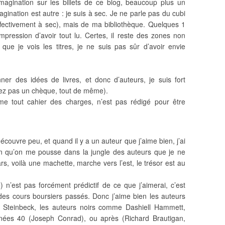
magination sur les billets de ce blog, beaucoup plus un
nation est autre : je suis à sec. Je ne parle pas du cubi
effectivement à sec), mais de ma bibliothèque. Quelques 1
mpression d’avoir tout lu. Certes, il reste des zones non
ue je vois les titres, je ne suis pas sûr d’avoir envie
er des idées de livres, et donc d’auteurs, je suis fort
ndez pas un chèque, tout de même).
me tout cahier des charges, n’est pas rédigé pour être
découvre peu, et quand il y a un auteur que j’aime bien, j’ai
oin qu’on me pousse dans la jungle des auteurs que je ne
s, voilà une machette, marche vers l’est, le trésor est au
 n’est pas forcément prédictif de ce que j’aimerai, c’est
 des cours boursiers passés. Donc j’aime bien les auteurs
 Steinbeck, les auteurs noirs comme Dashiell Hammett,
nnées 40 (Joseph Conrad), ou après (Richard Brautigan,