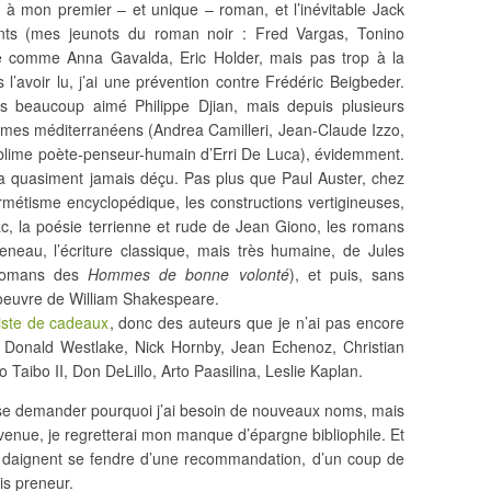
on à mon premier – et unique – roman, et l’inévitable Jack
ents (mes jeunots du roman noir : Fred Vargas, Tonino
e comme Anna Gavalda, Eric Holder, mais pas trop à la
’avoir lu, j’ai une prévention contre Frédéric Beigbeder.
s beaucoup aimé Philippe Djian, mais depuis plusieurs
y a mes méditerranéens (Andrea Camilleri, Jean-Claude Izzo,
lime poète-penseur-humain d’Erri De Luca), évidemment.
a quasiment jamais déçu. Pas plus que Paul Auster, chez
rmétisme encyclopédique, les constructions vertigineuses,
ac, la poésie terrienne et rude de Jean Giono, les romans
au, l’écriture classique, mais très humaine, de Jules
7 romans des
Hommes de bonne volonté
), et puis, sans
 l’oeuvre de William Shakespeare.
iste de cadeaux
, donc des auteurs que je n’ai pas encore
y a Donald Westlake, Nick Hornby, Jean Echenoz, Christian
Taibo II, Don DeLillo, Arto Paasilina, Leslie Kaplan.
t se demander pourquoi j’ai besoin de nouveaux noms, mais
a venue, je regretterai mon manque d’épargne bibliophile. Et
i daignent se fendre d’une recommandation, d’un coup de
is preneur.