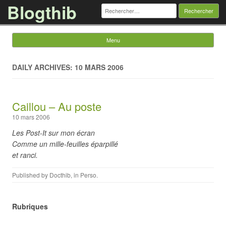
Blogthib
Rechercher :
Menu
Skip to content
DAILY ARCHIVES: 10 MARS 2006
Caillou – Au poste
10 mars 2006
Les Post-It sur mon écran
Comme un mille-feuilles éparpillé
et ranci.
Published by
Docthib
, in
Perso
.
Rubriques