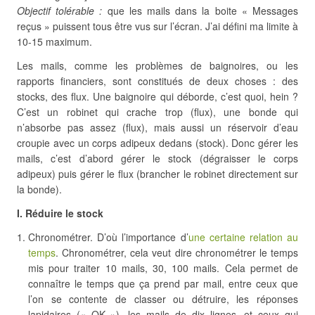
Objectif tolérable :
que les mails dans la boite « Messages
reçus » puissent tous être vus sur l’écran. J’ai défini ma limite à
10-15 maximum.
Les mails, comme les problèmes de baignoires, ou les
rapports financiers, sont constitués de deux choses : des
stocks, des flux. Une baignoire qui déborde, c’est quoi, hein ?
C’est un robinet qui crache trop (flux), une bonde qui
n’absorbe pas assez (flux), mais aussi un réservoir d’eau
croupie avec un corps adipeux dedans (stock). Donc gérer les
mails, c’est d’abord gérer le stock (dégraisser le corps
adipeux) puis gérer le flux (brancher le robinet directement sur
la bonde).
I. Réduire le stock
Chronométrer. D’où l’importance d’
une certaine relation au
temps
. Chronométrer, cela veut dire chronométrer le temps
mis pour traiter 10 mails, 30, 100 mails. Cela permet de
connaître le temps que ça prend par mail, entre ceux que
l’on se contente de classer ou détruire, les réponses
lapidaires (« OK »), les mails de dix lignes, et ceux qui