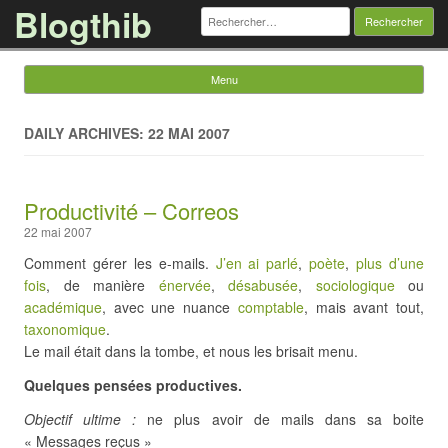
Blogthib
Rechercher :
Menu
Skip to content
DAILY ARCHIVES: 22 MAI 2007
Productivité – Correos
22 mai 2007
Comment gérer les e-mails.
J’en ai parlé
,
poète
,
plus d’une
fois
, de manière
énervée
,
désabusée
,
sociologique
ou
académique
, avec une nuance
comptable
, mais avant tout,
taxonomique
.
Le mail était dans la tombe, et nous les brisait menu.
Quelques pensées productives.
Objectif ultime :
ne plus avoir de mails dans sa boite
« Messages reçus »