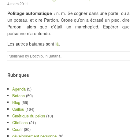
4 mars 2011
Politage automatique :
n. m. Se cogner dans une porte, ou à
un poteau, et dire Pardon. Croire qu’on a écrasé un pied, dire
Pardon, alors que c’était un marchepied. Espérer que
personne n’a entendu.
Les autres batanas sont
là
.
Published by
Docthib
, in
Batana
.
Rubriques
Agenda
(3)
Batana
(59)
Blog
(66)
Caillou
(164)
Cinétique du pékin
(10)
Citations
(21)
Courir
(80)
développement personnel
(6)