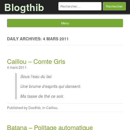
Blogthib
Rechercher :
Menu
Skip to content
DAILY ARCHIVES: 4 MARS 2011
Caillou – Comte Gris
4 mars 2011
Sous l’eau du lac
Une brume d’esprits qui dansent.
Ma tasse de thé ce soir.
Published by
Docthib
, in
Caillou
.
Batana – Politage automatique