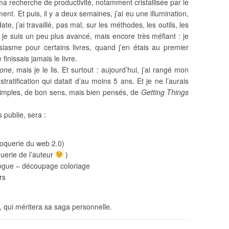
 ma recherche de productivité, notamment cristallisée par le
nt. Et puis, il y a deux semaines, j’ai eu une illumination,
e, j’ai travaillé, pas mal, sur les méthodes, les outils, les
je suis un peu plus avancé, mais encore très méfiant : je
asme pour certains livres, quand j’en étais au premier
finissais jamais le livre.
Done
, mais je le lis. Et surtout : aujourd’hui, j’ai rangé mon
tratification qui datait d’au moins 5 ans. Et je ne l’aurais
, simples, de bon sens, mais bien pensés, de
Getting Things
es publie, sera :
croquerie du web 2.0)
querie de l’auteur
)
ologue – découpage coloriage
rs
ail, qui méritera sa saga personnelle.