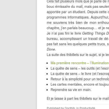
Cela fait plusieurs mois que je parle de
bouc émissaire du mail, mais pas seuleme
apportée par un étudiant. Depuis cette dat
programmes informatiques. Aujourd’hui, 
me souviens très bien de mon enthousi
chapitre, j’en parlais beaucoup… et je ne 
Je n’ai pas fini le livre
Getting Things 
bureau, accomplissant un travail de dé-s
pas fait sans les quelques petits trucs
Done
.
La suite des thibillets sur le sujet, si je l
Ma première rencontre – l’illumination
La quête de sens – les outils (et l’es
La quête de sens – le livre (et l’escro
Retour à la simplicité pour un techn
Les cartes mentales, encore et toujou
Reprendre sa vie en main.
Et je laisse à part les thibillets sur le m
Published by
Docthib
, in
Productivité
.