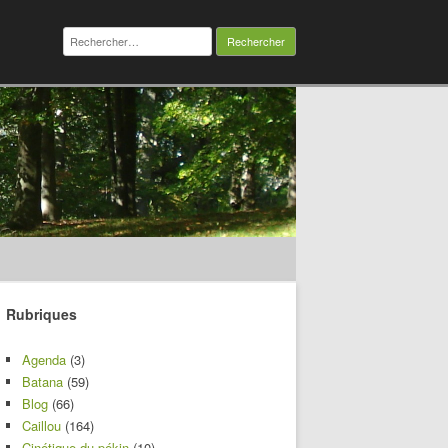
Rechercher :
Rubriques
Agenda
(3)
Batana
(59)
Blog
(66)
Caillou
(164)
Cinétique du pékin
(10)