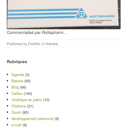
Commercialisé par Rottapharm…
Published by
Docthib
, in
Hahaha
.
Rubriques
Agenda
(3)
Batana
(59)
Blog
(66)
Caillou
(164)
Cinétique du pékin
(10)
Citations
(21)
Courir
(80)
développement personnel
(6)
e-mail
(8)