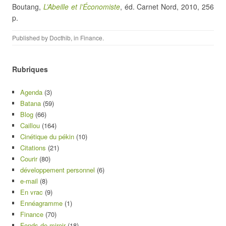
Boutang,
L’Abeille et l’Économiste
, éd. Carnet Nord, 2010, 256
p.
Published by
Docthib
, in
Finance
.
Rubriques
Agenda
(3)
Batana
(59)
Blog
(66)
Caillou
(164)
Cinétique du pékin
(10)
Citations
(21)
Courir
(80)
développement personnel
(6)
e-mail
(8)
En vrac
(9)
Ennéagramme
(1)
Finance
(70)
Fonds de miroir
(18)