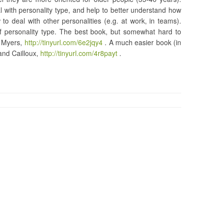
l with personality type, and help to better understand how
to deal with other personalities (e.g. at work, in teams).
of personality type. The best book, but somewhat hard to
gs Myers,
http://tinyurl.com/6e2jqy4
. A much easier book (in
and Cailloux,
http://tinyurl.com/4r8payt
.