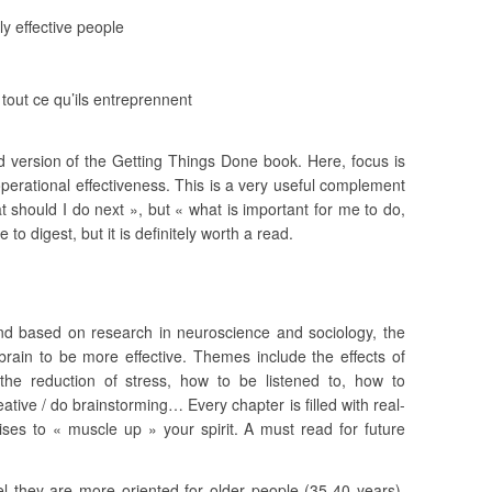
y effective people
tout ce qu’ils entreprennent
d version of the Getting Things Done book. Here, focus is
perational effectiveness. This is a very useful complement
 should I do next », but « what is important for me to do,
 to digest, but it is definitely worth a read.
nd based on research in neuroscience and sociology, the
rain to be more effective. Themes include the effects of
 the reduction of stress, how to be listened to, how to
ive / do brainstorming… Every chapter is filled with real-
cises to « muscle up » your spirit. A must read for future
el they are more oriented for older people (35-40 years).