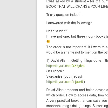
I was asked by a student – for the pur
BOOK THAT WILL CHANGE YOUR LIFE 
Tricky question indeed.
I answered with the following :
Dear Student,
I have not one, but three (four) books
The order is not important. If I were to
would be a shame not to mention the ot
1) David Allen – Getting things done – the
http://tinyurl.com/457jdvp
(in French :
S’organiser pour réussir
http://tinyurl.com/4ljuur5
)
David Allen presents and helps devise a
which order. How to access data, how to 
A very practical book that can save you 
important thing : doing things. Surprisin