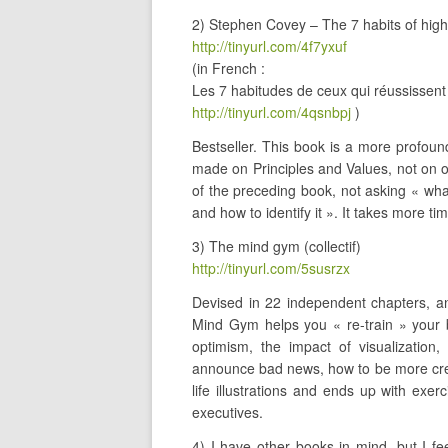
2) Stephen Covey – The 7 habits of highl
http://tinyurl.com/4f7yxuf
(in French :
Les 7 habitudes de ceux qui réussissent 
http://tinyurl.com/4qsnbpj
)
Bestseller. This book is a more profoun
made on Principles and Values, not on o
of the preceding book, not asking « what
and how to identify it ». It takes more time
3) The mind gym (collectif)
http://tinyurl.com/5susrzx
Devised in 22 independent chapters, a
Mind Gym helps you « re-train » your b
optimism, the impact of visualization,
announce bad news, how to be more creat
life illustrations and ends up with exer
executives.
4) I have other books in mind, but I fe