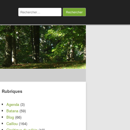
Rechercher :
Rubriques
Agenda
(3)
Batana
(59)
Blog
(66)
Caillou
(164)
Cinétique du pékin
(10)