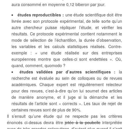
aura consommé en moyenne 0,12 biberon par jour.
études reproductibles :
une étude scientifique doit être
livrée avec son protocole expérimental, de telle sorte qu’un
autre chercheur puisse répliquer l’étude, et vérifier les
résultats. Ce protocole expérimental contient notamment le
mode de sélection de l’échantillon, la durée d’observation,
les variables et les calculs statistiques réalisés. Contre-
exemple : « une étude réalisée sur des entreprises
européennes montre que celles-ci sont endettées ». Où,
quand, comment, quomodo ?
études validées par d’autres scientifiques :
la
recherche est évaluée au sein de colloques ou de revues
académiques. Chaque expert est régulièrement relecteur
pour des revues, c’est-à-dire qu’on lui soumet des articles
de manière anonyme, et il juge si la démarche et les
résultats de l’article sont « corrects ». Les taux de rejet de
certaines revues sont de plus de 90%.
Il s’ensuit qu’une étude qui ne respecte pas les critères
énoncés ci-dessus devra être
jetée à la poubelle
interprétée
avec de très grandes précautions, d’autant plus quand il s’agit