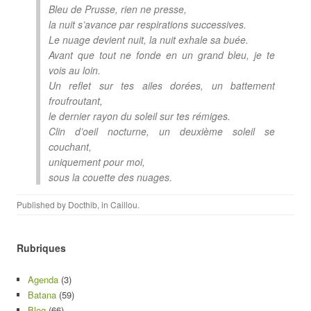
Bleu de Prusse, rien ne presse,
la nuit s’avance par respirations successives.
Le nuage devient nuit, la nuit exhale sa buée.
Avant que tout ne fonde en un grand bleu, je te
vois au loin.
Un reflet sur tes ailes dorées, un battement
froufroutant,
le dernier rayon du soleil sur tes rémiges.
Clin d’oeil nocturne, un deuxième soleil se
couchant,
uniquement pour moi,
sous la couette des nuages.
Published by
Docthib
, in
Caillou
.
Rubriques
Agenda
(3)
Batana
(59)
Blog
(66)