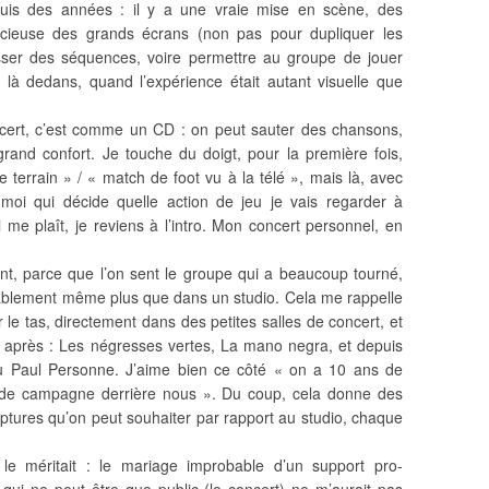
uis des années : il y a une vraie mise en scène, des
judicieuse des grands écrans (non pas pour dupliquer les
sser des séquences, voire permettre au groupe de jouer
 là dedans, quand l’expérience était autant visuelle que
ert, c’est comme un CD : on peut sauter des chansons,
grand confort. Je touche du doigt, pour la première fois,
e terrain » / « match de foot vu à la télé », mais là, avec
moi qui décide quelle action de jeu je vais regarder à
 me plaît, je reviens à l’intro. Mon concert personnel, en
t, parce que l’on sent le groupe qui a beaucoup tourné,
obablement même plus que dans un studio. Cela me rappelle
le tas, directement dans des petites salles de concert, et
, après : Les négresses vertes, La mano negra, et depuis
ou Paul Personne. J’aime bien ce côté « on a 10 ans de
es de campagne derrière nous ». Du coup, cela donne des
uptures qu’on peut souhaiter par rapport au studio, chaque
 le méritait : le mariage improbable d’un support pro-