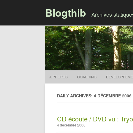
Blogthib
Archives statiqu
À PROPOS
COACHING
DÉVELOPPEME
DAILY ARCHIVES: 4 DÉCEMBRE 2006
CD écouté / DVD vu : Try
4 décembre 2006