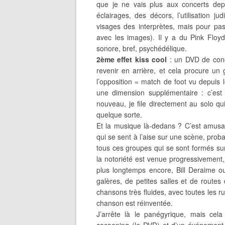
que je ne vais plus aux concerts dep
éclairages, des décors, l’utilisation 
visages des interprètes, mais pour pa
avec les images). Il y a du Pink Floyd
sonore, bref, psychédélique.
2ème effet kiss cool
: un DVD de conc
revenir en arrière, et cela procure un 
l’opposition « match de foot vu depuis l
une dimension supplémentaire : c’est 
nouveau, je file directement au solo qui
quelque sorte.
Et la musique là-dedans ? C’est amusan
qui se sent à l’aise sur une scène, pr
tous ces groupes qui se sont formés sur 
la notoriété est venue progressivement
plus longtemps encore, Bill Deraime 
galères, de petites salles et de rout
chansons très fluides, avec toutes les r
chanson est réinventée.
J’arrête là le panégyrique, mais cela