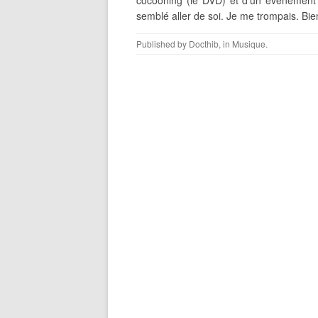
cocooning (le DVD) et d’un événement q
semblé aller de soi. Je me trompais. Bien
Published by
Docthib
, in
Musique
.