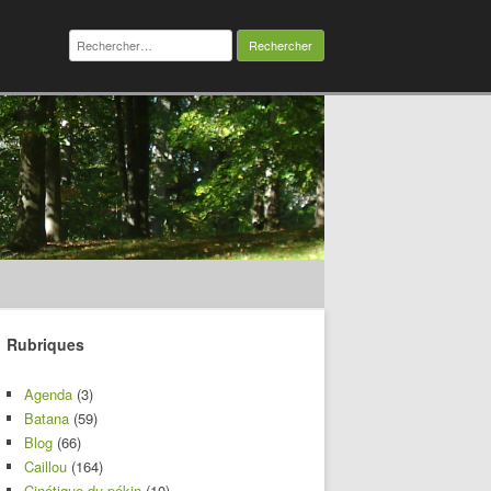
Rechercher :
Rubriques
Agenda
(3)
Batana
(59)
Blog
(66)
Caillou
(164)
Cinétique du pékin
(10)