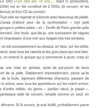
Le DVD (
Tryo fête ses 10 ans…
, Salut Ô productions,
2006) est en fait constitué de 2 DVDs (le concert, et les
bonus) et d’un CD du concert.
Tout cela se regarde et s’écoute avec beaucoup de plaisir.
J’avais d’abord peur de la confrontation « tryo petit
groupe à petites salles » et « Zenith de Paris grande salle
ionnant. Une foule, que dis-je, une succession de vagues
t l’impression d’une mer aux rivages très très lointains.
: on est successivement au-dessus, en face, sur les côtés,
euil, avec tous les ralentis et les gros plans qui vont bien.
te, on entend le groupe qui a commencé à jouer, mais où
ar une mise en jambes, sorte de pot-pourri de leurs
nd de la salle
. Diablement impressionnant, parce qu’ils
 de la foule, égrenant différentes chansons, passant de
 la scène, avec tous les spectateurs qui les voient arriver,
 d’ordre visible, du genre « pardon vieux, je passe ».
antesque salle de concert, remplie comme un oeuf, en
rt démarre. Et là encore, je suis bluffé, probablement parce