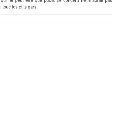
ui ne peut être que public (le concert) ne m’aurait pas
 joué les ptits gars.