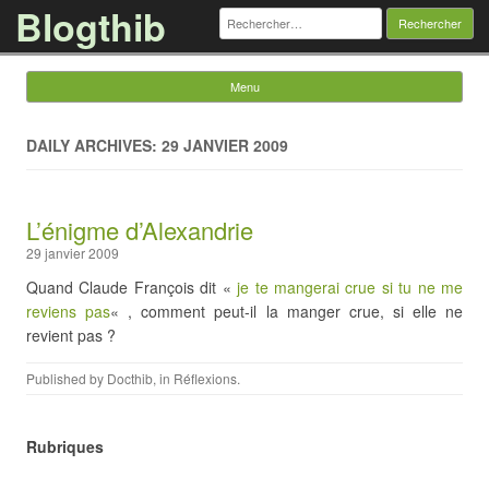
Blogthib
Rechercher :
Menu
Skip to content
DAILY ARCHIVES: 29 JANVIER 2009
L’énigme d’Alexandrie
29 janvier 2009
Quand Claude François dit «
je te mangerai crue si tu ne me
reviens pas
« , comment peut-il la manger crue, si elle ne
revient pas ?
Published by
Docthib
, in
Réflexions
.
Rubriques