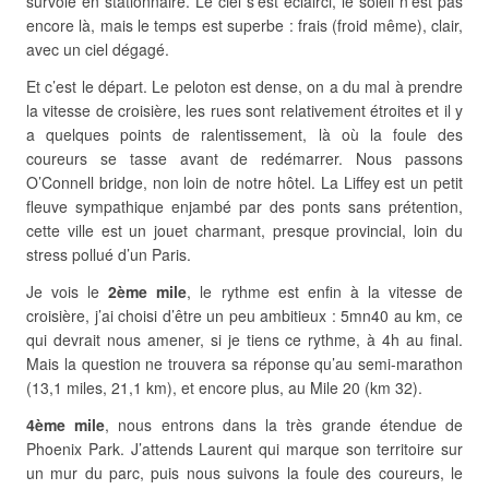
survole en stationnaire. Le ciel s’est éclairci, le soleil n’est pas
encore là, mais le temps est superbe : frais (froid même), clair,
avec un ciel dégagé.
Et c’est le départ. Le peloton est dense, on a du mal à prendre
la vitesse de croisière, les rues sont relativement étroites et il y
a quelques points de ralentissement, là où la foule des
coureurs se tasse avant de redémarrer. Nous passons
O’Connell bridge, non loin de notre hôtel. La Liffey est un petit
fleuve sympathique enjambé par des ponts sans prétention,
cette ville est un jouet charmant, presque provincial, loin du
stress pollué d’un Paris.
Je vois le
2ème mile
, le rythme est enfin à la vitesse de
croisière, j’ai choisi d’être un peu ambitieux : 5mn40 au km, ce
qui devrait nous amener, si je tiens ce rythme, à 4h au final.
Mais la question ne trouvera sa réponse qu’au semi-marathon
(13,1 miles, 21,1 km), et encore plus, au Mile 20 (km 32).
4ème mile
, nous entrons dans la très grande étendue de
Phoenix Park. J’attends Laurent qui marque son territoire sur
un mur du parc, puis nous suivons la foule des coureurs, le