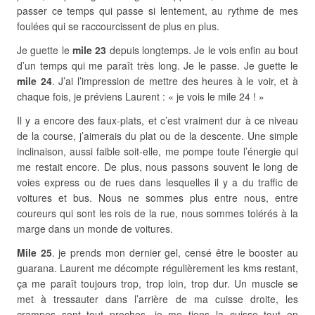
passer ce temps qui passe si lentement, au rythme de mes
foulées qui se raccourcissent de plus en plus.
Je guette le
mile 23
depuis longtemps. Je le vois enfin au bout
d’un temps qui me paraît très long. Je le passe. Je guette le
mile 24
. J’ai l’impression de mettre des heures à le voir, et à
chaque fois, je préviens Laurent : « je vois le mile 24 ! »
Il y a encore des faux-plats, et c’est vraiment dur à ce niveau
de la course, j’aimerais du plat ou de la descente. Une simple
inclinaison, aussi faible soit-elle, me pompe toute l’énergie qui
me restait encore. De plus, nous passons souvent le long de
voies express ou de rues dans lesquelles il y a du traffic de
voitures et bus. Nous ne sommes plus entre nous, entre
coureurs qui sont les rois de la rue, nous sommes tolérés à la
marge dans un monde de voitures.
Mile 25
. je prends mon dernier gel, censé être le booster au
guarana. Laurent me décompte régulièrement les kms restant,
ça me paraît toujours trop, trop loin, trop dur. Un muscle se
met à tressauter dans l’arrière de ma cuisse droite, les
crampes sont tout proches, je me tiens la cuisse tout en