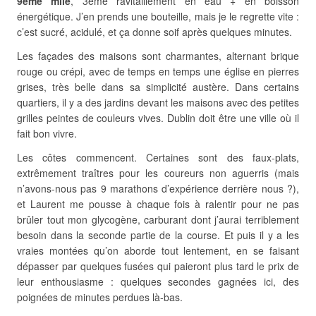
9ème mile
, 3ème ravitaillement en eau + en boisson
énergétique. J’en prends une bouteille, mais je le regrette vite :
c’est sucré, acidulé, et ça donne soif après quelques minutes.
Les façades des maisons sont charmantes, alternant brique
rouge ou crépi, avec de temps en temps une église en pierres
grises, très belle dans sa simplicité austère. Dans certains
quartiers, il y a des jardins devant les maisons avec des petites
grilles peintes de couleurs vives. Dublin doit être une ville où il
fait bon vivre.
Les côtes commencent. Certaines sont des faux-plats,
extrêmement traîtres pour les coureurs non aguerris (mais
n’avons-nous pas 9 marathons d’expérience derrière nous ?),
et Laurent me pousse à chaque fois à ralentir pour ne pas
brûler tout mon glycogène, carburant dont j’aurai terriblement
besoin dans la seconde partie de la course. Et puis il y a les
vraies montées qu’on aborde tout lentement, en se faisant
dépasser par quelques fusées qui paieront plus tard le prix de
leur enthousiasme : quelques secondes gagnées ici, des
poignées de minutes perdues là-bas.