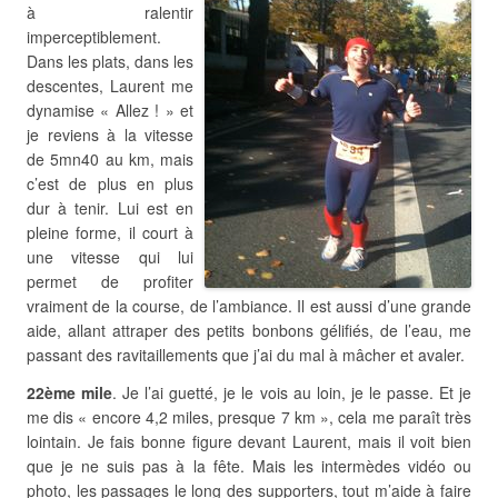
à ralentir
imperceptiblement.
Dans les plats, dans les
descentes, Laurent me
dynamise « Allez ! » et
je reviens à la vitesse
de 5mn40 au km, mais
c’est de plus en plus
dur à tenir. Lui est en
pleine forme, il court à
une vitesse qui lui
permet de profiter
vraiment de la course, de l’ambiance. Il est aussi d’une grande
aide, allant attraper des petits bonbons gélifiés, de l’eau, me
passant des ravitaillements que j’ai du mal à mâcher et avaler.
22ème mile
. Je l’ai guetté, je le vois au loin, je le passe. Et je
me dis « encore 4,2 miles, presque 7 km », cela me paraît très
lointain. Je fais bonne figure devant Laurent, mais il voit bien
que je ne suis pas à la fête. Mais les intermèdes vidéo ou
photo, les passages le long des supporters, tout m’aide à faire