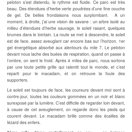
peloton s’est distendu, le rythme est fluide. Ce parc est très
beau. Des étendues d’herbe verte poudrées d’une fine couche
de gel. De belles frondaisons nous surplombant. A un
moment, à droite, j’ai une vision de savane : un arbre isolé au
milieu d’étendues d’herbe sauvage, le soleil rasant, quelques
brumes dans le lointain. La route se met à descendre, le soleil
est de face, assez aveuglant car encore bas sur l’horizon. 1er
gel énergétique absorbé aux alentours du mile 7. Le peloton
devant nous lache des buées de respiration, quand on passe à
l’ombre, on sent le froid. Après 4 miles de parc, nous sortons
par une toute petite grille qui ralentit tout le monde, et c’est
reparti pour le macadam, et on retrouve la foule des
supporters.
Le soleil est toujours de face, les coureurs devant moi sont à
contre-jour, toutes les couleurs gommées en un noir et blanc
surexposé par la lumière. C’est difficile de regarder loin devant,
à cause de cet aveuglement, on regarde donc les pieds qui
courent devant. Le macadam brille comme des écailles de
lézard des enfers.