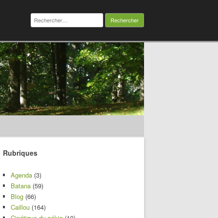
Rechercher :
Rubriques
Agenda
(3)
Batana
(59)
Blog
(66)
Caillou
(164)
Cinétique du pékin
(10)