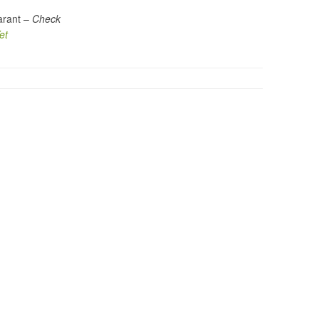
arant –
Check
et