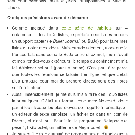
sont pour Windows, mais
a priori
transposables à Mac ou
Linux).
Quelques précisions avant de démarrer
Comme indiqué dans
cette série de thibillets
sur –
notamment – les ToDo listes, je préfère depuis des années
un support papier (le
Bullet Journal
, ou BuJo) pour faire mes
listes et noter mes idées. Mais paradoxalement, alors que je
transportais sans peine le BuJo entre chez moi, mon travail
et mes rendez-vous extérieurs, le temps du confinement m’a
fait délaisser cet outil (pour un temps). C’est peut-être parce
que toutes les réunions se faisaient en ligne, et que c’était
plus pratique pour moi de prendre directement des notes
sur l’ordinateur.
Aussi, insensiblement, je me suis mis à faire des ToDo listes
informatiques. C’était au format texte avec Notepad, donc
parmi les niveaux les plus élevés de frugalité informatique :
un éditeur de texte simpliste, un fichier txt dans un coin de
l’écran, et c’est tout. Pour info, le programme Notepad.exe
pèse 1,1 kilo-octet, un millième de Méga-octet !
Je sais qu’il existe quantité de programmes et d’applications