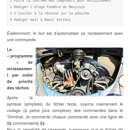
1 Faire la tournée des compteurs pour encaissement
1 Rédiger l'éloge funèbre du Mexicain
2 S'inviter à la réunion sur la péniche
3 Rédiger mail à Raoul Volfoni
Évidemment, le but est d’automatiser ce reclassement avec
une commande.
Le
« programme
» de
reclassemen
t par ordre
de priorité
des tâches
Après la
syntaxe (simpliste) du fichier texte, voyons maintenant le
codage (à peine plus complexe) des commandes dans le
Terminal. Je commente chaque commande avec une ligne de
$$ commentaires $$.
Pour la simplicité de l’exemple, supposons que le fichier de