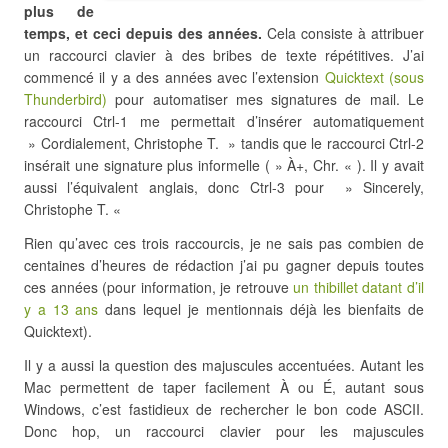
plus de
temps, et ceci depuis des années.
Cela consiste à attribuer
un raccourci clavier à des bribes de texte répétitives. J’ai
commencé il y a des années avec l’extension
Quicktext (sous
Thunderbird)
pour automatiser mes signatures de mail. Le
raccourci Ctrl-1 me permettait d’insérer automatiquement
» Cordialement, Christophe T. » tandis que le raccourci Ctrl-2
insérait une signature plus informelle ( » À+, Chr. « ). Il y avait
aussi l’équivalent anglais, donc Ctrl-3 pour » Sincerely,
Christophe T. «
Rien qu’avec ces trois raccourcis, je ne sais pas combien de
centaines d’heures de rédaction j’ai pu gagner depuis toutes
ces années (pour information, je retrouve
un thibillet datant d’il
y a 13 ans
dans lequel je mentionnais déjà les bienfaits de
Quicktext).
Il y a aussi la question des majuscules accentuées. Autant les
Mac permettent de taper facilement À ou É, autant sous
Windows, c’est fastidieux de rechercher le bon code ASCII.
Donc hop, un raccourci clavier pour les majuscules