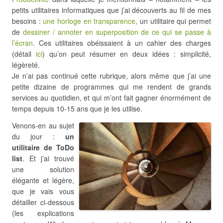
petits utilitaires informatiques que j’ai découverts au fil de mes
besoins :
une horloge en transparence
, un utilitaire qui permet
de
dessiner / annoter en superposition de ce qui se passe à
l’écran
. Ces utilitaires obéissaient à un cahier des charges
(détail
ici
) qu’on peut résumer en deux idées : simplicité,
légèreté.
Je n’ai pas continué cette rubrique, alors même que j’ai une
petite dizaine de programmes qui me rendent de grands
services au quotidien, et qui m’ont fait gagner énormément de
temps depuis 10-15 ans que je les utilise.
Venons-en au sujet
du jour :
un
utilitaire de ToDo
list
. Et j’ai trouvé
une solution
élégante et légère,
que je vais vous
détailler ci-dessous
(les explications