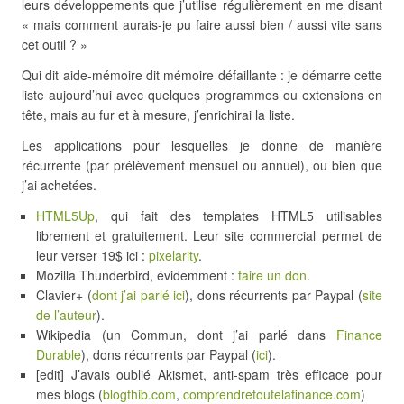
leurs développements que j’utilise régulièrement en me disant
« mais comment aurais-je pu faire aussi bien / aussi vite sans
cet outil ? »
Qui dit aide-mémoire dit mémoire défaillante : je démarre cette
liste aujourd’hui avec quelques programmes ou extensions en
tête, mais au fur et à mesure, j’enrichirai la liste.
Les applications pour lesquelles je donne de manière
récurrente (par prélèvement mensuel ou annuel), ou bien que
j’ai achetées.
HTML5Up
, qui fait des templates HTML5 utilisables
librement et gratuitement. Leur site commercial permet de
leur verser 19$ ici :
pixelarity
.
Mozilla Thunderbird, évidemment :
faire un don
.
Clavier+ (
dont j’ai parlé ici
), dons récurrents par Paypal (
site
de l’auteur
).
Wikipedia (un Commun, dont j’ai parlé dans
Finance
Durable
), dons récurrents par Paypal (
ici
).
[edit] J’avais oublié Akismet, anti-spam très efficace pour
mes blogs (
blogthib.com
,
comprendretoutelafinance.com
)