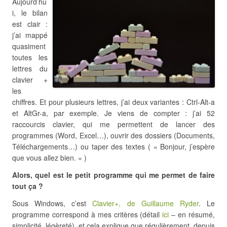
Aujourd’hu
i, le bilan
est clair :
j’ai mappé
quasiment
toutes les
lettres du
clavier +
les
chiffres. Et pour plusieurs lettres, j’ai deux variantes : Ctrl-Alt-a
et AltGr-a, par exemple. Je viens de compter : j’ai 52
raccourcis clavier, qui me permettent de lancer des
programmes (Word, Excel…), ouvrir des dossiers (Documents,
Téléchargements…) ou taper des textes ( » Bonjour, j’espère
que vous allez bien. « )
Alors, quel est le petit programme qui me permet de faire
tout ça ?
Sous Windows, c’est
Clavier+, de Guillaume Ryder
. Le
programme correspond à mes critères (détail
ici
– en résumé,
simplicité, légèreté), et cela explique que régulièrement, depuis