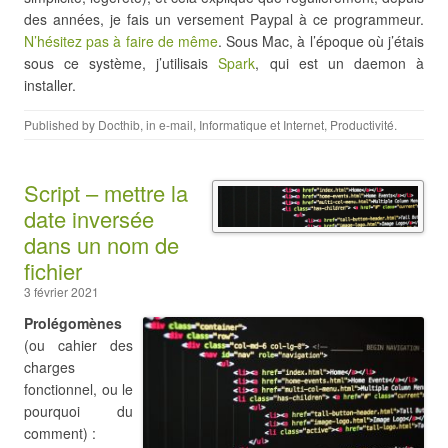
des années, je fais un versement Paypal à ce programmeur.
N’hésitez pas à faire de même
. Sous Mac, à l’époque où j’étais
sous ce système, j’utilisais
Spark
, qui est un daemon à
installer.
Published by
Docthib
, in
e-mail
,
Informatique et Internet
,
Productivité
.
Script – mettre la
date inversée
dans un nom de
fichier
3 février 2021
Prolégomènes
(ou cahier des
charges
fonctionnel, ou le
pourquoi du
comment) :