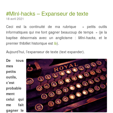
#Mini-hacks – Expanseur de texte
18 avril 2021
Ceci est la continuité de ma rubrique » petits outils
informatiques qui me font gagner beaucoup de temps » (je la
baptise désormais avec un anglicisme :
Mini-hacks
, et le
premier thibillet historique est
là
).
Aujourd’hui, l’expanseur de texte (text expander).
De tous
mes
petits
outils,
c’est
probable
ment
celui qui
me fait
gagner le