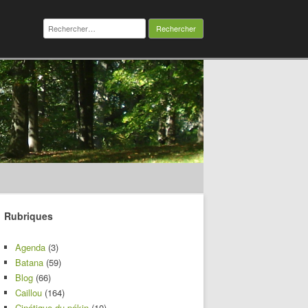
Rechercher :
Rubriques
Agenda
(3)
Batana
(59)
Blog
(66)
Caillou
(164)
Cinétique du pékin
(10)