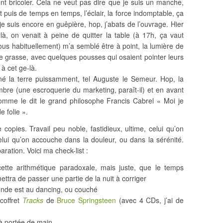
ent bricoler. Cela ne veut pas dire que je suis un manche,
t puis de temps en temps, l’éclair, la force indomptable, ça
je suis encore en guêpière, hop, j’abats de l’ouvrage. Hier
à, on venait à peine de quitter la table (à 17h, ça vaut
 fous habituellement) m’a semblé être à point, la lumière de
re grasse, avec quelques pousses qui osaient pointer leurs
 à cet ge-là.
ourné la terre puissamment, tel Auguste le Semeur. Hop, la
mbre (une escroquerie du marketing, paraît-il) et en avant
mme le dit le grand philosophe Francis Cabrel « Moi je
 folie ».
copies. Travail peu noble, fastidieux, ultime, celui qu’on
elui qu’on accouche dans la douleur, ou dans la sérénité.
ration. Voici ma check-list :
cette arithmétique paradoxale, mais juste, que le temps
ttra de passer une partie de la nuit à corriger
onde est au dancing, ou couché
coffret
Tracks
de
Bruce Springsteen
(avec 4 CDs, j’ai de
à portée de main