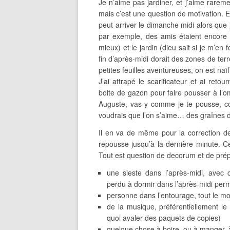
Je n’aime pas jardiner, et j’aime rarem
mais c’est une question de motivation. E
peut arriver le dimanche midi alors que 
par exemple, des amis étaient encore l
mieux) et le jardin (dieu sait si je m’en
fin d’après-midi dorait des zones de ter
petites feuilles aventureuses, on est naïf
J’ai attrapé le scarificateur et ai ret
boite de gazon pour faire pousser à l’o
Auguste, vas-y comme je te pousse, co
voudrais que l’on s’aime… des graînes de
Il en va de même pour la correction de 
repousse jusqu’à la dernière minute. C
Tout est question de decorum et de prépa
une sieste dans l’après-midi, avec 
perdu à dormir dans l’après-midi perme
personne dans l’entourage, tout le m
de la musique, préférentiellement le 
quoi avaler des paquets de copies)
quelque chose à boire, ou à manger, 