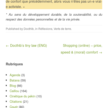
de confort que précédemment, alors vous n’êtes pas un-e vrai-
e activiste. «
* Au sens du développement durable, de la soutenabilité, ou du
respect des données personnelles et de la vie privée.
Published by
Docthib
, in
Réflexions
,
Verts de terre
.
Post navigation
← Docthib’s tiny law (ENG)
Shopping (online) – price,
speed & (moral) comfort →
Rubriques
Agenda
(3)
Batana
(59)
Blog
(66)
Caillou
(164)
Cinétique du pékin
(10)
Citations
(21)
Courir
(80)