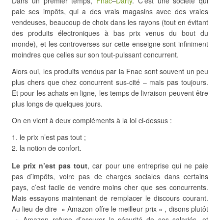
Dans un premier temps,
Fnac
–
Darty
. C’est une société qui
paie ses impôts, qui a des vrais magasins avec des vraies
vendeuses, beaucoup de choix dans les rayons (tout en évitant
des produits électroniques à bas prix venus du bout du
monde), et les controverses sur cette enseigne sont infiniment
moindres que celles sur son tout-puissant concurrent.
Alors oui, les produits vendus par la Fnac sont souvent un peu
plus chers que chez concurrent sus-cité – mais pas toujours.
Et pour les achats en ligne, les temps de livraison peuvent être
plus longs de quelques jours.
On en vient à deux compléments à la loi ci-dessus :
le prix n’est pas tout ;
la notion de confort.
Le prix n’est pas tout
, car pour une entreprise qui ne paie
pas d’impôts, voire pas de charges sociales dans certains
pays, c’est facile de vendre moins cher que ses concurrents.
Mais essayons maintenant de remplacer le discours courant.
Au lieu de dire » Amazon offre le meilleur prix « , disons plutôt
» Amazon refuse d’assurer la sécurité de ses salariés, et