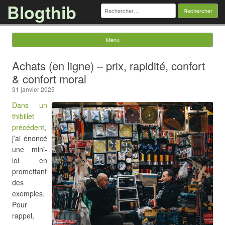
Blogthib
Rechercher :
Menu
Skip to content
Achats (en ligne) – prix, rapidité, confort
& confort moral
31 janvier 2025
Dans un
thibillet
précédent
,
j’ai énoncé
une mini-
loi en
promettant
des
exemples.
Pour
rappel,