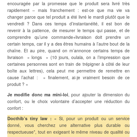
encouragée par la promesse que le produit sera livré très
rapidement – mais franchement : est-ce que ma vie va
changer parce que tel produit a été livré le mardi plutôt que le
vendredi ? Dans ces temps d’instantanéité, il est bon de
revenir à la patience, de mesurer le temps qui passe, et de
comprendre qu’une commande+livraison doit prendre un
certain temps, car il y a des êtres humains à l’autre bout de la
chaîne. Et au pire, quand on m’annonce certains temps de
livraison » longs » (10 jours, oulala, on a l’impression que
certaines personnes sont en train de trépigner à côté de leur
boîte aux lettres), cela peut me permettre de remettre en
cause l’achat : » finalement, ai-je vraiment besoin de ce
produit ? «
Je modifie donc ma mini-loi
, pour ajouter la dimension du
confort, ou le choix volontaire d’accepter une réduction du
confort :
Docthib’s tiny law :
« Si, pour un produit ou un service
donné, vous cherchez une alternative plus durable ou
respectueuse*, tout en exigeant le même niveau de qualité ou