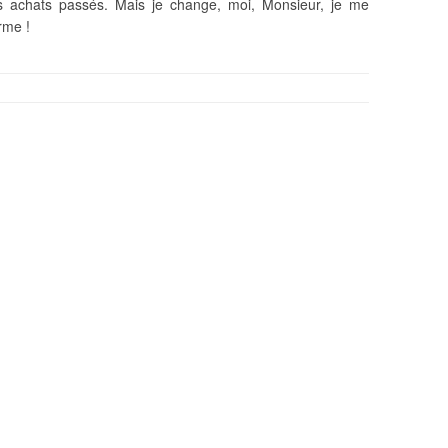
s achats passés. Mais je change, moi, Monsieur, je me
rme !