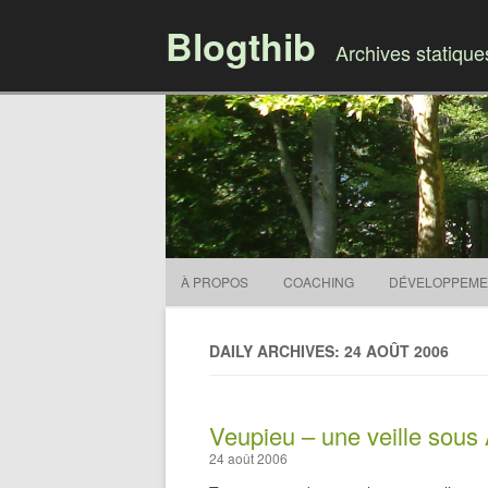
Blogthib
Archives statiqu
À PROPOS
COACHING
DÉVELOPPEME
DAILY ARCHIVES: 24 AOÛT 2006
Veupieu – une veille sou
24 août 2006