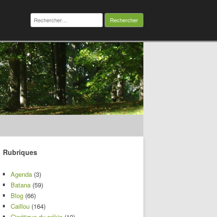
Rechercher :
Rubriques
Agenda
(3)
Batana
(59)
Blog
(66)
Caillou
(164)
Cinétique du pékin
(10)