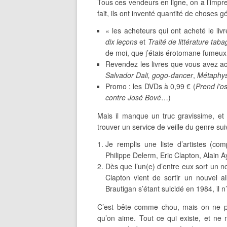
Tous ces vendeurs en ligne, on a l’impre
fait, ils ont inventé quantité de choses gé
« les acheteurs qui ont acheté le li
dix leçons
et
Traité de littérature tab
de moi, que j’étais érotomane fumeux 
Revendez les livres que vous avez ache
Salvador Dali, gogo-dancer
,
Métaphys
Promo : les DVDs à 0,99 € (
Prend l’os
contre José Bové
…)
Mais il manque un truc gravissime, et 
trouver un service de veille du genre sui
Je remplis une liste d’artistes (co
Philippe Delerm, Eric Clapton, Alain
Dès que l’un(e) d’entre eux sort un n
Clapton vient de sortir un nouvel a
Brautigan s’étant suicidé en 1984, il n’
C’est bête comme chou, mais on ne pe
qu’on aime. Tout ce qui existe, et ne 