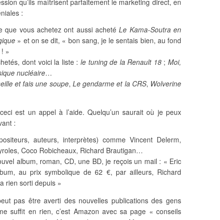
ssion qu’ils maîtrisent parfaitement le marketing direct, en
niales :
vre que vous achetez ont aussi acheté
Le Kama-Soutra en
agique
» et on se dit, « bon sang, je le sentais bien, au fond
! »
tés, dont voici la liste :
le tuning de la Renault 18
;
Moi,
ique nucléaire
…
eille et fais une soupe
,
Le gendarme et la CRS
,
Wolverine
ceci est un appel à l’aide. Quelqu’un saurait où je peux
vant :
mpositeurs, auteurs, interprètes) comme Vincent Delerm,
 Ayroles, Coco Robicheaux, Richard Brautigan…
ouvel album, roman, CD, une BD, je reçois un mail : « Eric
lbum, au prix symbolique de 62 €, par ailleurs, Richard
a rien sorti depuis »
ut pas être averti des nouvelles publications des gens
me suffit en rien, c’est Amazon avec sa page « conseils