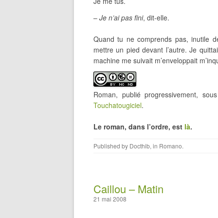
Je me tus.
–
Je n’ai pas fini
, dit-elle.
Quand tu ne comprends pas, inutile de
mettre un pied devant l’autre. Je quittai
machine me suivait m’enveloppait m’inqui
Roman, publié progressivement, so
Touchatougiciel
.
Le roman, dans l’ordre, est
là
.
Published by
Docthib
, in
Romano
.
Caillou – Matin
21 mai 2008