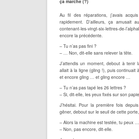
ça marche (?)
Au fil des réparations, j’avais acqu
rapidement. D’ailleurs, ça amusait au
contenant-les-vingt-six-lettres-de-l’alpha
encore la précédente.
– Tu n’as pas fini ?
– … Non, dit-elle sans relever la tête.
J’attendis un moment, debout à tenir l
allait à la ligne (gling !), puis continuai
et encore gling … et gling encore …
– Tu n’as pas tapé les 26 lettres ?
– Si, dit-elle, les yeux fixés sur son papie
J’hésitai. Pour la première fois depui
gêner, debout sur le seuil de cette porte
– Alors la machine est testée, tu peux …
– Non, pas encore, dit-elle.