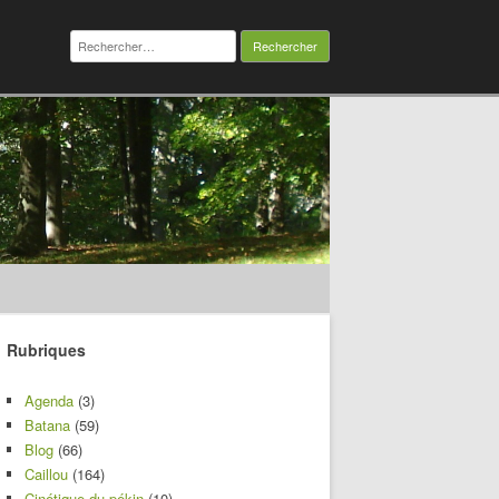
Rechercher :
Rubriques
Agenda
(3)
Batana
(59)
Blog
(66)
Caillou
(164)
Cinétique du pékin
(10)