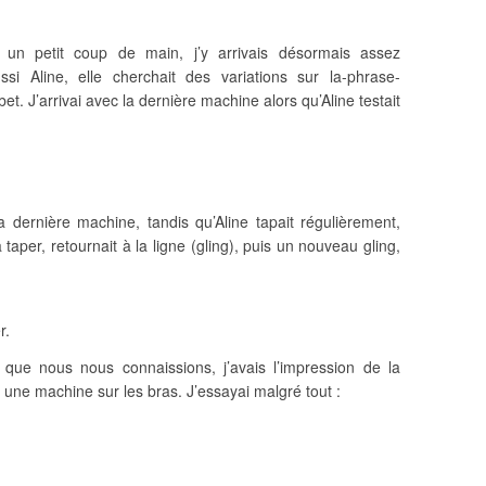
is un petit coup de main, j’y arrivais désormais assez
ssi Aline, elle cherchait des variations sur la-phrase-
bet. J’arrivai avec la dernière machine alors qu’Aline testait
a dernière machine, tandis qu’Aline tapait régulièrement,
t à taper, retournait à la ligne (gling), puis un nouveau gling,
r.
s que nous nous connaissions, j’avais l’impression de la
, une machine sur les bras. J’essayai malgré tout :