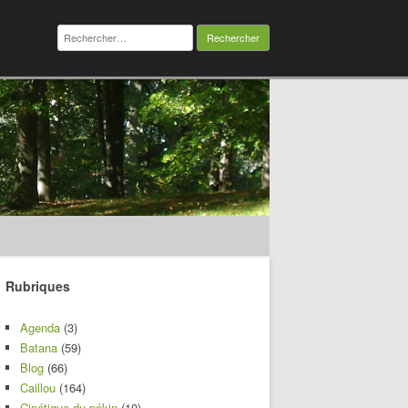
Rechercher :
Rubriques
Agenda
(3)
Batana
(59)
Blog
(66)
Caillou
(164)
Cinétique du pékin
(10)