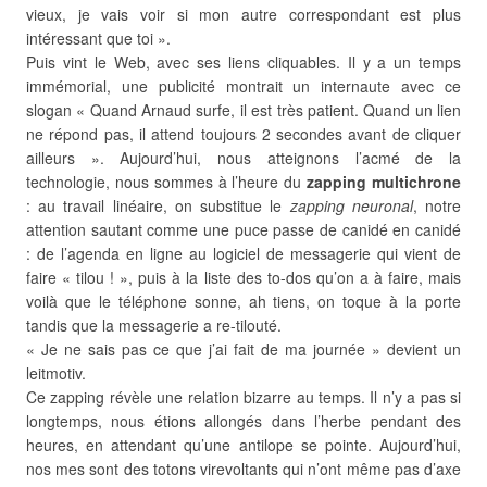
vieux, je vais voir si mon autre correspondant est plus
intéressant que toi ».
Puis vint le Web, avec ses liens cliquables. Il y a un temps
immémorial, une publicité montrait un internaute avec ce
slogan « Quand Arnaud surfe, il est très patient. Quand un lien
ne répond pas, il attend toujours 2 secondes avant de cliquer
ailleurs ». Aujourd’hui, nous atteignons l’acmé de la
technologie, nous sommes à l’heure du
zapping multichrone
: au travail linéaire, on substitue le
zapping neuronal
, notre
attention sautant comme une puce passe de canidé en canidé
: de l’agenda en ligne au logiciel de messagerie qui vient de
faire « tilou ! », puis à la liste des to-dos qu’on a à faire, mais
voilà que le téléphone sonne, ah tiens, on toque à la porte
tandis que la messagerie a re-tilouté.
« Je ne sais pas ce que j’ai fait de ma journée » devient un
leitmotiv.
Ce zapping révèle une relation bizarre au temps. Il n’y a pas si
longtemps, nous étions allongés dans l’herbe pendant des
heures, en attendant qu’une antilope se pointe. Aujourd’hui,
nos mes sont des totons virevoltants qui n’ont même pas d’axe