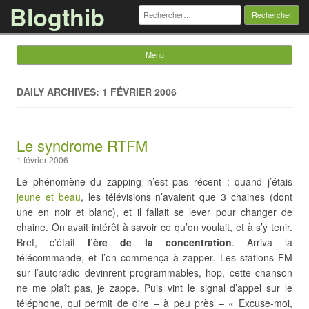
Blogthib
Rechercher :
Menu
Skip to content
DAILY ARCHIVES: 1 FÉVRIER 2006
Le syndrome RTFM
1 février 2006
Le phénomène du zapping n’est pas récent : quand j’étais
jeune et beau
, les télévisions n’avaient que 3 chaines (dont
une en noir et blanc), et il fallait se lever pour changer de
chaine. On avait intérêt à savoir ce qu’on voulait, et à s’y tenir.
Bref, c’était
l’ère de la concentration
. Arriva la
télécommande, et l’on commença à zapper. Les stations FM
sur l’autoradio devinrent programmables, hop, cette chanson
ne me plaît pas, je zappe. Puis vint le signal d’appel sur le
téléphone, qui permit de dire – à peu près – « Excuse-moi,