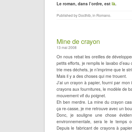
Le roman, dans l’ordre, est
là
.
Published by
Docthib
, in
Romano
.
Mine de crayon
13 mai 2008
On nous rebat les oreilles de développe
petits efforts, je remplis le lavabo d’ea
trie mes déchets, je n’imprime que le str
Mais il y a des choses qui me trouent.
J’ai un crayon à papier, fourni par mon in
crayons aux fournitures, le modèle de bas
mouvement vif du poignet.
Eh ben merdre. La mine du crayon casse 
ça re-casse, je me retrouve avec un bout
Donc, je souligne une chose évid
environnementale, sera le le temps
Depuis le fabricant de crayons à papiers