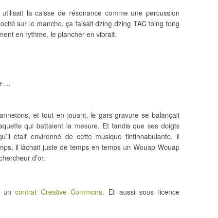
s utilisait la caisse de résonance comme une percussion
ocité sur le manche, ça faisait dzing dzing TAC toing tong
ent en rythme, le plancher en vibrait.
re …
nnetons, et tout en jouant, le gars-gravure se balançait
aquette qui battaient la mesure. Et tandis que ses doigts
u’il était environné de cette musique tintinnabulante, il
 temps, il lâchait juste de temps en temps un Wouap Wouap
 chercheur d’or.
us un
contrat Creative Commons
. Et aussi sous licence