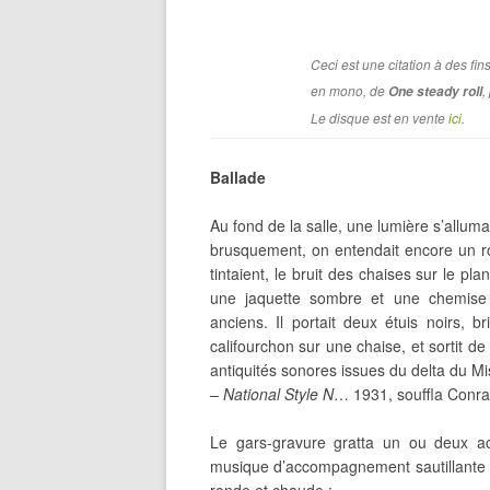
Ceci est une citation à des fins
en mono, de
,
One steady roll
Le disque est en vente
ici
.
Ballade
Au fond de la salle, une lumière s’allum
brusquement, on entendait encore un ro
tintaient, le bruit des chaises sur le p
une jaquette sombre et une chemis
anciens. Il portait deux étuis noirs, bri
califourchon sur une chaise, et sortit d
antiquités sonores issues du delta du Mis
–
National Style N
… 1931, souffla Conrad
Le gars-gravure gratta un ou deux a
musique d’accompagnement sautillante et