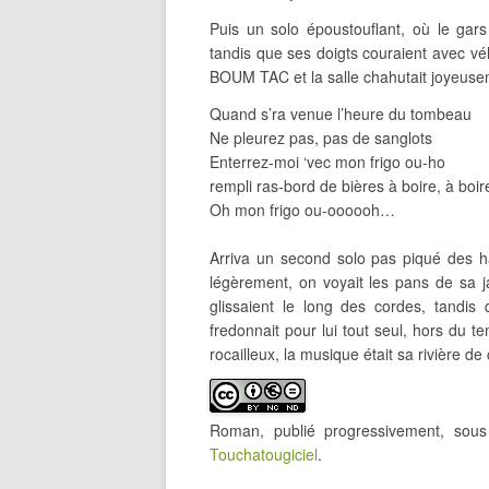
Puis un solo époustouflant, où le gar
tandis que ses doigts couraient avec vél
BOUM TAC et la salle chahutait joyeusem
Quand s’ra venue l’heure du tombeau
Ne pleurez pas, pas de sanglots
Enterrez-moi ‘vec mon frigo ou-ho
rempli ras-bord de bières à boire, à boi
Oh mon frigo ou-oooooh…
Arriva un second solo pas piqué des ha
légèrement, on voyait les pans de sa j
glissaient le long des cordes, tandis q
fredonnait pour lui tout seul, hors du
rocailleux, la musique était sa rivière de
Roman, publié progressivement, so
Touchatougiciel
.