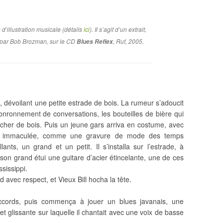
 d’illustration musicale (détails
ici
). Il s’agit d’un extrait,
 par Bob Brozman, sur le CD
, Ruf, 2005.
Blues Reflex
a, dévoilant une petite estrade de bois. La rumeur s’adoucit
nronnement de conversations, les bouteilles de bière qui
lancher de bois. Puis un jeune gars arriva en costume, avec
e immaculée, comme une gravure de mode des temps
llants, un grand et un petit. Il s’installa sur l’estrade, à
e son grand étui une guitare d’acier étincelante, une de ces
sissippi.
 avec respect, et Vieux Bill hocha la tête.
ccords, puis commença à jouer un blues javanais, une
 glissante sur laquelle il chantait avec une voix de basse