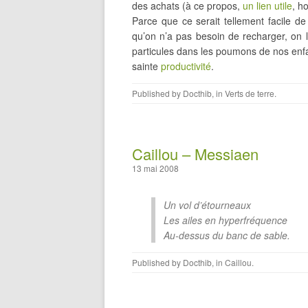
des achats (à ce propos,
un lien utile
, h
Parce que ce serait tellement facile d
qu’on n’a pas besoin de recharger, on le
particules dans les poumons de nos enfa
sainte
productivité
.
Published by
Docthib
, in
Verts de terre
.
Caillou – Messiaen
13 mai 2008
Un vol d’étourneaux
Les ailes en hyperfréquence
Au-dessus du banc de sable.
Published by
Docthib
, in
Caillou
.