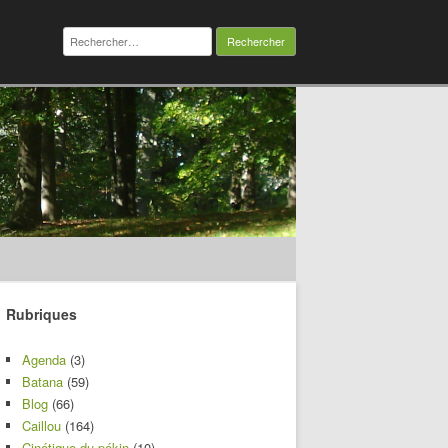
Rechercher :
Rubriques
Agenda
(3)
Batana
(59)
Blog
(66)
Caillou
(164)
Cinétique du pékin
(10)