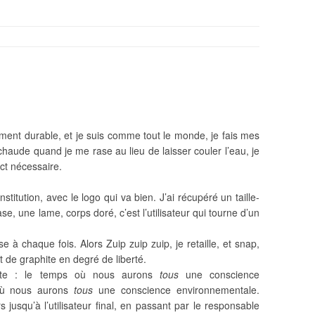
ment durable, et je suis comme tout le monde, je fais mes
u chaude quand je me rase au lieu de laisser couler l’eau, je
ict nécessaire.
stitution, avec le logo qui va bien. J’ai récupéré un taille-
e, une lame, corps doré, c’est l’utilisateur qui tourne d’un
à chaque fois. Alors Zuip zuip zuip, je retaille, et snap,
 de graphite en degré de liberté.
ente : le temps où nous aurons
tous
une conscience
 où nous aurons
tous
une conscience environnementale.
 jusqu’à l’utilisateur final, en passant par le responsable