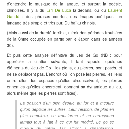
d’entendre le musique de la langue, et surtout la poésie,
chinoises. Il y a du
Erri De Luca
là-dedans, ou du
Laurent
Gaudé
: des phrases courtes, des images poétiques, un
langage très simple et très pur. Du haïku chinois.
(Mais aussi de la dureté terrible, miroir des périodes troublées
de la Chine occupée en partie par le Japon dans les années
30).
Et puis cette analyse définitive du Jeu de Go (NB : pour
apprécier la citation suivante, il faut rappeler quelques
éléments du Jeu de Go : les pions, ou pierres, sont posés, et
ne se déplacent pas. L’endroit où l’on pose les pierres, les liens
entre elles, les espaces qu’elles circonscrivent, les pierres
ennemies qu’elles encerclent, donnent sa dynamique au jeu,
alors même que les pierres sont fixes).
La position d’un pion évolue au fur et à mesure
qu’on déplace les autres. Leur relation, de plus en
plus complexe, se transforme et ne correspond
jamais tout à fait à ce qui fut médité. Le go se
moque du calcul, fait affront à l’imagination.