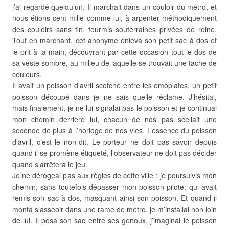
j’ai regardé quelqu’un. Il marchait dans un couloir du métro, et
nous étions cent mille comme lui, à arpenter méthodiquement
des couloirs sans fin, fourmis souterraines privées de reine.
Tout en marchant, cet anonyme enleva son petit sac à dos et
le prit à la main, découvrant par cette occasion tout le dos de
sa veste sombre, au milieu de laquelle se trouvait une tache de
couleurs.
Il avait un poisson d’avril scotché entre les omoplates, un petit
poisson découpé dans je ne sais quelle réclame. J’hésitai,
mais finalement, je ne lui signalai pas le poisson et je continuai
mon chemin derrière lui, chacun de nos pas scellait une
seconde de plus à l’horloge de nos vies. L’essence du poisson
d’avril, c’est le non-dit. Le porteur ne doit pas savoir depuis
quand il se promène étiqueté, l’observateur ne doit pas décider
quand s’arrêtera le jeu.
Je ne dérogeai pas aux règles de cette ville : je poursuivis mon
chemin, sans toutefois dépasser mon poisson-pilote, qui avait
remis son sac à dos, masquant ainsi son poisson. Et quand il
monta s’asseoir dans une rame de métro, je m’installai non loin
de lui. Il posa son sac entre ses genoux, j’imaginai le poisson