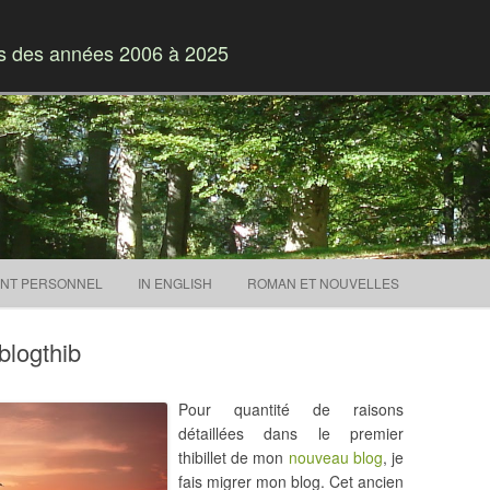
es des années 2006 à 2025
Skip to content
NT PERSONNEL
IN ENGLISH
ROMAN ET NOUVELLES
blogthib
Pour quantité de raisons
détaillées dans le premier
thibillet de mon
nouveau blog
, je
fais migrer mon blog. Cet ancien