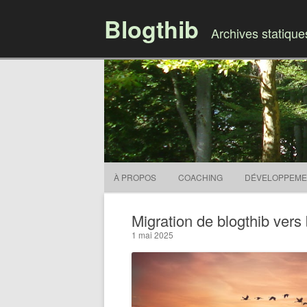
Blogthib
Archives statiqu
À PROPOS
COACHING
DÉVELOPPEME
Migration de blogthib vers 
1 mai 2025