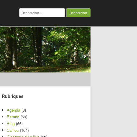
Rechercher :
Rubriques
Agenda
(3)
Batana
(59)
Blog
(66)
Caillou
(164)
Cinétique du pékin
(10)