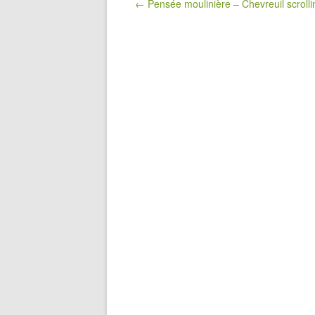
Post navigation
← Pensée moulinière – Chevreuil scrolli