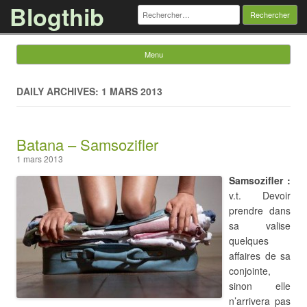
Blogthib
Rechercher :
Menu
Skip to content
DAILY ARCHIVES: 1 MARS 2013
Batana – Samsozifler
1 mars 2013
Samsozifler :
v.t. Devoir
prendre dans
sa valise
quelques
affaires de sa
conjointe,
sinon elle
n’arrivera pas