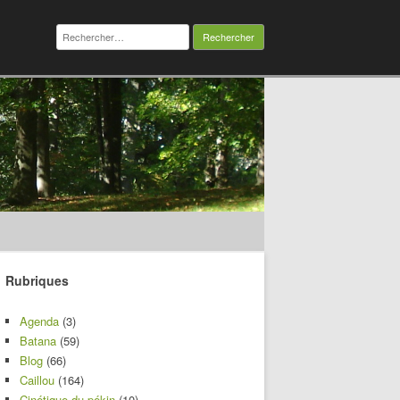
Rechercher :
Rubriques
Agenda
(3)
Batana
(59)
Blog
(66)
Caillou
(164)
Cinétique du pékin
(10)