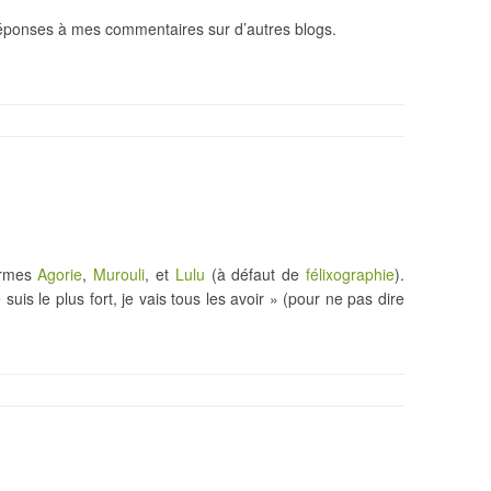
 réponses à mes commentaires sur d’autres blogs.
ermes
Agorie
,
Murouli
, et
Lulu
(à défaut de
félixographie
).
je suis le plus fort, je vais tous les avoir » (pour ne pas dire