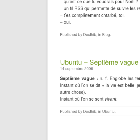
– qu’est-ce que tu voudrais pour Noël ?
– un fil RSS qui permette de suivre les
– t’es complètement chtarbé, toi.
– oui.
Published by
Docthib
, in
Blog
.
Ubuntu – Septième vague
14 septembre 2006
Septième vague :
n. f. Englobe les t
Instant où l’on se dit « la vie est belle, 
autre chose).
Instant où l’on se sent
vivant
.
Published by
Docthib
, in
Ubuntu
.