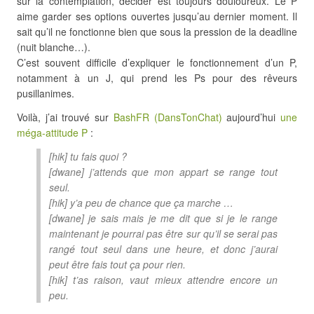
sur la contemplation, décider est toujours douloureux. Le P
aime garder ses options ouvertes jusqu’au dernier moment. Il
sait qu’il ne fonctionne bien que sous la pression de la deadline
(nuit blanche…).
C’est souvent difficile d’expliquer le fonctionnement d’un P,
notamment à un J, qui prend les Ps pour des rêveurs
pusillanimes.
Voilà, j’ai trouvé sur
BashFR (DansTonChat)
aujourd’hui
une
méga-attitude P
:
[hik] tu fais quoi ?
[dwane] j’attends que mon appart se range tout
seul.
[hik] y’a peu de chance que ça marche …
[dwane] je sais mais je me dit que si je le range
maintenant je pourrai pas être sur qu’il se serai pas
rangé tout seul dans une heure, et donc j’aurai
peut être fais tout ça pour rien.
[hik] t’as raison, vaut mieux attendre encore un
peu.