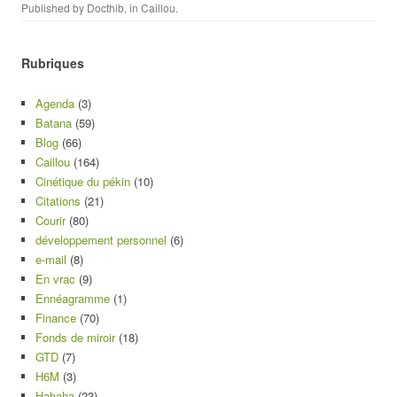
Published by
Docthib
, in
Caillou
.
Rubriques
Agenda
(3)
Batana
(59)
Blog
(66)
Caillou
(164)
Cinétique du pékin
(10)
Citations
(21)
Courir
(80)
développement personnel
(6)
e-mail
(8)
En vrac
(9)
Ennéagramme
(1)
Finance
(70)
Fonds de miroir
(18)
GTD
(7)
H6M
(3)
Hahaha
(23)