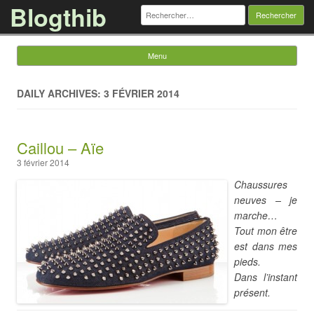
Blogthib
Rechercher :
Menu
Skip to content
DAILY ARCHIVES: 3 FÉVRIER 2014
Caillou – Aïe
3 février 2014
Chaussures
neuves – je
marche…
Tout mon être
est dans mes
pieds.
Dans l’instant
présent.