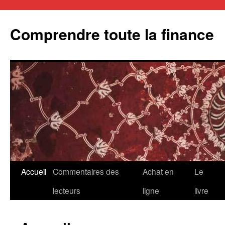
Aller
au
Comprendre toute la finance
contenu
Accueil
Commentaires des
Achat en
Le
lecteurs
ligne
livre