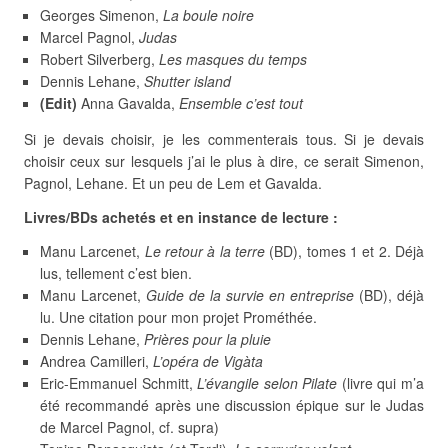
Georges Simenon,
La boule noire
Marcel Pagnol,
Judas
Robert Silverberg,
Les masques du temps
Dennis Lehane,
Shutter island
(Edit)
Anna Gavalda,
Ensemble c’est tout
Si je devais choisir, je les commenterais tous. Si je devais
choisir ceux sur lesquels j’ai le plus à dire, ce serait Simenon,
Pagnol, Lehane. Et un peu de Lem et Gavalda.
Livres/BDs achetés et en instance de lecture :
Manu Larcenet,
Le retour à la terre
(BD), tomes 1 et 2. Déjà
lus, tellement c’est bien.
Manu Larcenet,
Guide de la survie en entreprise
(BD), déjà
lu. Une citation pour mon projet Prométhée.
Dennis Lehane,
Prières pour la pluie
Andrea Camilleri,
L’opéra de Vigàta
Eric-Emmanuel Schmitt,
L’évangile selon Pilate
(livre qui m’a
été recommandé après une discussion épique sur le Judas
de Marcel Pagnol, cf. supra)