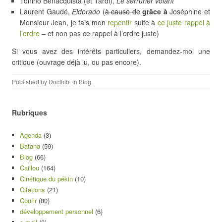
Tonino Benacquista (et Tardi),
Le serrurier volant
Laurent Gaudé,
Eldorado
(
à cause de
grâce à
Joséphine et
Monsieur Jean, je fais mon
repentir
suite à
ce juste rappel à
l’ordre
– et non pas ce rappel à l’ordre juste)
Si vous avez des intérêts particuliers, demandez-moi une
critique (ouvrage déjà lu, ou pas encore).
Published by
Docthib
, in
Blog
.
Rubriques
Agenda
(3)
Batana
(59)
Blog
(66)
Caillou
(164)
Cinétique du pékin
(10)
Citations
(21)
Courir
(80)
développement personnel
(6)