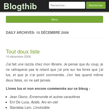
Blogthib
Rechercher :
Menu
Skip to content
DAILY ARCHIVES: 10 DÉCEMBRE 2006
Tout doux liste
10 décembre 2006
J’ai fait une razzia chez mon libraire. Je pense que du coup, je
ne rattraperai pas le retard que j’ai pris sur les livres que j’ai
lus, et que je n’ai point commentés. J’en fais quand même
deux listes, on ne sait jamais.
Livres lus et non encore commentés sur ce bleug :
Jean Giono,
Ennemonde et autres caractères
Erri De Luca,
Acide, Arc-en-ciel
Stanislas Lem,
L’invincible