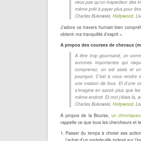
veux pas qu’un inspecteur des im
même prêt à payer plus pour être
Charles Bukowski,
Hollywood
, Li
J’adore ce travers humain bien compréh
obtenir ma tranquilité d’esprit ».
A propos des courses de chevaux (
A être trop gourmand, on comm
sommes importantes qui risqu
comprenez, on est assis et o
pourquoi. C’est à vous rendre m
une maison de fous. Et d’une c
s’imagine en savoir plus que les 
même endroit. Et moi j’étais là, 
Charles Bukowski,
Hollywood
, L
A propos de la Bourse,
un chronique
rappelle ce que tous les chercheurs et l
Passer du temps à choisir ses action
l’achat d’un portefeuille indexé sur l’i