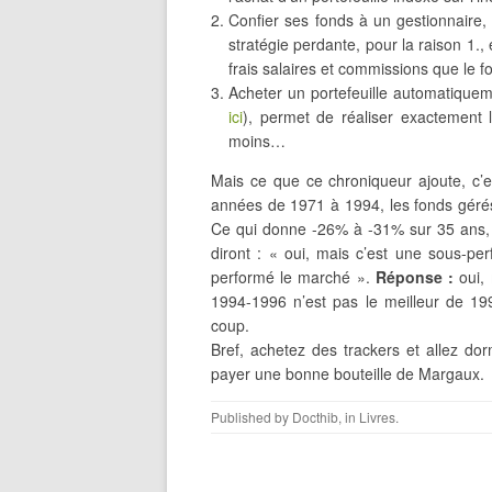
Confier ses fonds à un gestionnaire
stratégie perdante, pour la raison 1.
frais salaires et commissions que le f
Acheter un portefeuille automatiquem
ici
), permet de réaliser exactement
moins…
Mais ce que ce chroniqueur ajoute, c’e
années de 1971 à 1994, les fonds géré
Ce qui donne -26% à -31% sur 35 ans, o
diront : « oui, mais c’est une sous-p
performé le marché ».
Réponse :
oui, 
1994-1996 n’est pas le meilleur de 19
coup.
Bref, achetez des trackers et allez do
payer une bonne bouteille de Margaux.
Published by
Docthib
, in
Livres
.