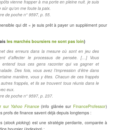
pôts vienne frapper à ma porte en pleine nuit. je suis
 sûr qu’on me foute la paix.
vre de poche n° 9597, p. 55.
ensible qui dit « je suis prêt à payer un supplément pour
mais
les marchés boursiers ne sont pas loin
)
et des erreurs dans la mesure où sont en jeu des
ent d’affecter le processus de pensée. […] Vous
n entend tous ces gens raconter qui va gagner et
alade. Des fois, vous avez l’impression d’être dans
ertaine manière, vous y êtes. Chacun de ces frappés
autres frappés, et ils se trouvent tous réunis dans le
avec eux.
ivre de poche n° 9597, p. 237.
ur sur
Yahoo Finance
(info glânée sur
FinanceProfessor
)
es profs de finance savent déjà depuis longtemps :
s (
stock picking
) est une stratégie perdante, comparée à
ndice boursier (
indexing
) ;