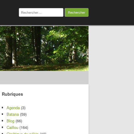
Rechercher :
Rubriques
Agenda
(3)
Batana
(59)
Blog
(66)
Caillou
(164)
Cinétique du pékin
(10)