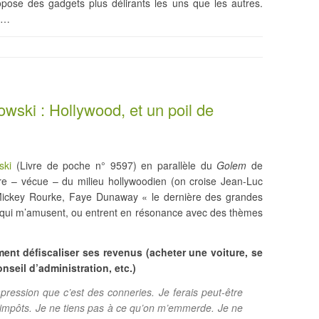
opose des gadgets plus délirants les uns que les autres.
…
owski : Hollywood, et un poil de
ski
(Livre de poche n° 9597) en parallèle du
Golem
de
re – vécue – du milieu hollywoodien (on croise Jean-Luc
ickey Rourke, Faye Dunaway « le dernière des grandes
ons qui m’amusent, ou entrent en résonance avec des thèmes
ment défiscaliser ses revenus (acheter une voiture, se
seil d’administration, etc.)
impression que c’est des conneries. Je ferais peut-être
impôts. Je ne tiens pas à ce qu’on m’emmerde. Je ne