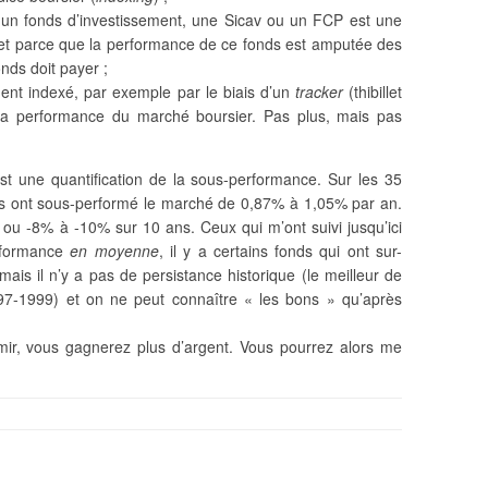
, un fonds d’investissement, une Sicav ou un FCP est une
, et parce que la performance de ce fonds est amputée des
onds doit payer ;
ent indexé, par exemple par le biais d’un
tracker
(thibillet
 la performance du marché boursier. Pas plus, mais pas
st une quantification de la sous-performance. Sur les 35
s ont sous-performé le marché de 0,87% à 1,05% par an.
u -8% à -10% sur 10 ans. Ceux qui m’ont suivi jusqu’ici
erformance
en moyenne
, il y a certains fonds qui ont sur-
mais il n’y a pas de persistance historique (le meilleur de
97-1999) et on ne peut connaître « les bons » qu’après
rmir, vous gagnerez plus d’argent. Vous pourrez alors me