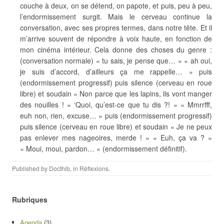
couche à deux, on se détend, on papote, et puis, peu à peu,
l’endormissement surgit. Mais le cerveau continue la
conversation, avec ses propres termes, dans notre tête. Et il
m’arrive souvent de répondre à voix haute, en fonction de
mon cinéma intérieur. Cela donne des choses du genre :
(conversation normale) « tu sais, je pense que… » « ah oui,
je suis d’accord, d’ailleurs ça me rappelle… » puis
(endormissement progressif) puis silence (cerveau en roue
libre) et soudain « Non parce que les lapins, ils vont manger
des nouilles ! » ‘Quoi, qu’est-ce que tu dis ?! » « Mmrrfff,
euh non, rien, excuse… » puis (endormissement progressif)
puis silence (cerveau en roue libre) et soudain « Je ne peux
pas enlever mes nageoires, merde ! » « Euh, ça va ? »
« Moui, moui, pardon… » (endormissement définitif).
Published by
Docthib
, in
Réflexions
.
Rubriques
Agenda
(3)