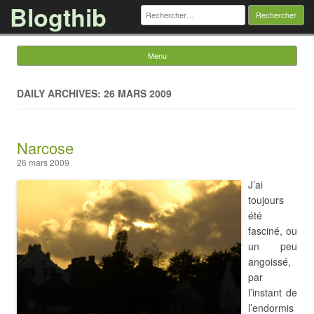
Blogthib
Rechercher :
Menu
Skip to content
DAILY ARCHIVES: 26 MARS 2009
Narcose
26 mars 2009
J’ai
toujours
été
fasciné, ou
un peu
angoissé,
par
l’instant de
l’endormis