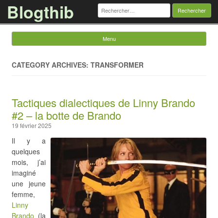
Blogthib
Rechercher :
Menu
Skip to content
CATEGORY ARCHIVES: TRANSFORMER
Tactiques dialectiques de Linny Brando
#2 – la botte de Brando
19 février 2025
Il y a
quelques
mois, j’ai
imaginé
une jeune
femme,
Linny
Brando
(la