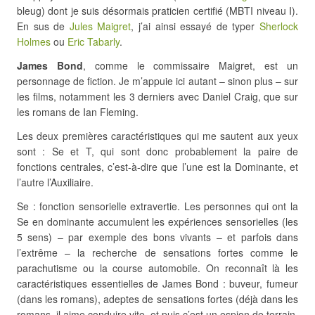
bleug) dont je suis désormais praticien certifié (MBTI niveau I).
En sus de
Jules Maigret
, j’ai ainsi essayé de typer
Sherlock
Holmes
ou
Eric Tabarly
.
James Bond
, comme le commissaire Maigret, est un
personnage de fiction. Je m’appuie ici autant – sinon plus – sur
les films, notamment les 3 derniers avec Daniel Craig, que sur
les romans de Ian Fleming.
Les deux premières caractéristiques qui me sautent aux yeux
sont : Se et T, qui sont donc probablement la paire de
fonctions centrales, c’est-à-dire que l’une est la Dominante, et
l’autre l’Auxiliaire.
Se : fonction sensorielle extravertie. Les personnes qui ont la
Se en dominante accumulent les expériences sensorielles (les
5 sens) – par exemple des bons vivants – et parfois dans
l’extrême – la recherche de sensations fortes comme le
parachutisme ou la course automobile. On reconnaît là les
caractéristiques essentielles de James Bond : buveur, fumeur
(dans les romans), adeptes de sensations fortes (déjà dans les
romans, il aime conduire vite, et puis c’est un espion de terrain,