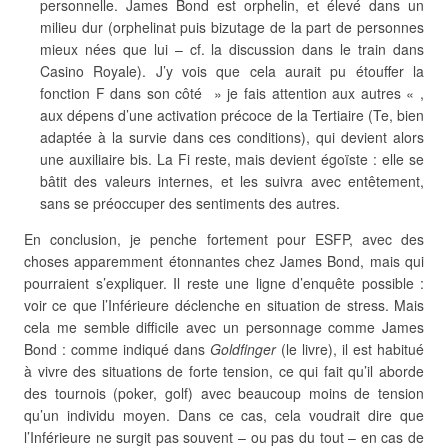
personnelle. James Bond est orphelin, et élevé dans un
milieu dur (orphelinat puis bizutage de la part de personnes
mieux nées que lui – cf. la discussion dans le train dans
Casino Royale). J’y vois que cela aurait pu étouffer la
fonction F dans son côté » je fais attention aux autres « ,
aux dépens d’une activation précoce de la Tertiaire (Te, bien
adaptée à la survie dans ces conditions), qui devient alors
une auxiliaire bis. La Fi reste, mais devient égoïste : elle se
bâtit des valeurs internes, et les suivra avec entêtement,
sans se préoccuper des sentiments des autres.
En conclusion, je penche fortement pour ESFP, avec des
choses apparemment étonnantes chez James Bond, mais qui
pourraient s’expliquer. Il reste une ligne d’enquête possible :
voir ce que l’Inférieure déclenche en situation de stress. Mais
cela me semble difficile avec un personnage comme James
Bond : comme indiqué dans
Goldfinger
(le livre), il est habitué
à vivre des situations de forte tension, ce qui fait qu’il aborde
des tournois (poker, golf) avec beaucoup moins de tension
qu’un individu moyen. Dans ce cas, cela voudrait dire que
l’Inférieure ne surgit pas souvent – ou pas du tout – en cas de