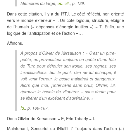
Mémoires du large
,
op. cit.
, p. 129.
Dans cette citation, il y a du I?TJ. Le côté réfléchi, non orienté
vers le monde extérieur = I. Un côté logique, structuré, éloigné
de l’humain (« dépenses d’énergie inutiles ») = T. Enfin, une
logique de l’anticipation et de l’action = J.
Affinons.
A propos d’Olivier de Kersauson : « C’est un pitre-
poète, un provocateur toujours en quête d’une tête
de Turc pour défouler son ironie, ses rognes, ses
insatisfactions. Sur le pont, rien ne lui échappe, il
voit venir l’erreur, le geste maladroit et dangereux.
Alors que moi, j’interviens sans bruit, Olivier, lui,
éprouve le besoin de vitupérer – sans doute pour
se libérer d’un excédent d’adrénaline. »
Id.
, p. 166-167.
Donc Olivier de Kersauson = E, Eric Tabarly = I.
Maintenant, Sensoriel ou iNtuitif ? Toujours dans l’action (J)