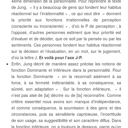
4ème dimension de la personnalité. Pour reprendre le texte
de Jung, » il y a beaucoup de gens qui fondent leur habitus
réactionnel sur l’irrationnalité « , ce qui veut dire » donnent
la priorité aux fonctions irrationnelles de perception
(consciente ou inconsciente) « , d’où le P de perception ; à
l’opposé, d’autres personnes estiment que leur priorité est
d’évaluer et de décider, que ce soit par la pensée ou par les
sentiments. Ces personnes fondent leur habitus réactionnel
sur la décision et l’évaluation, en un mot, sur le jugement,
d’où la lettre J.
Et voilà pour l’axe J-P.
Enfin, Jung décrit de manière assez précise les notions de
fonction Dominante et Inférieure dans la personnalité. Pour
la fonction Dominante » on la reconnaît aisément à sa
force, à sa fermeté inébranlable, à sa conséquence, sa
sûreté, son adaptation « . Sur la fonction inférieure, » il
n’est pas aisé de [la] décrire ou de [la] reconnaître. Comme
critère essentiel nous avons son manque d’indépendance,
et comme conséquence, la soumission à des gens et des
circonstances, puis sa sensiblerie capricieuse, l’incertitude
de son usage, sa suggestibilité et son caractère diffus. Dans
la fonction inférieure, on a toujours le dessous, parce qu’on