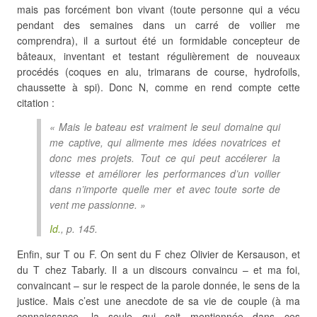
mais pas forcément bon vivant (toute personne qui a vécu
pendant des semaines dans un carré de voilier me
comprendra), il a surtout été un formidable concepteur de
bâteaux, inventant et testant régulièrement de nouveaux
procédés (coques en alu, trimarans de course, hydrofoils,
chaussette à spi). Donc N, comme en rend compte cette
citation :
« Mais le bateau est vraiment le seul domaine qui
me captive, qui alimente mes idées novatrices et
donc mes projets. Tout ce qui peut accélerer la
vitesse et améliorer les performances d’un voilier
dans n’importe quelle mer et avec toute sorte de
vent me passionne. »
Id.
, p. 145.
Enfin, sur T ou F. On sent du F chez Olivier de Kersauson, et
du T chez Tabarly. Il a un discours convaincu – et ma foi,
convaincant – sur le respect de la parole donnée, le sens de la
justice. Mais c’est une anecdote de sa vie de couple (à ma
connaissance, la seule qui soit mentionnée dans ces