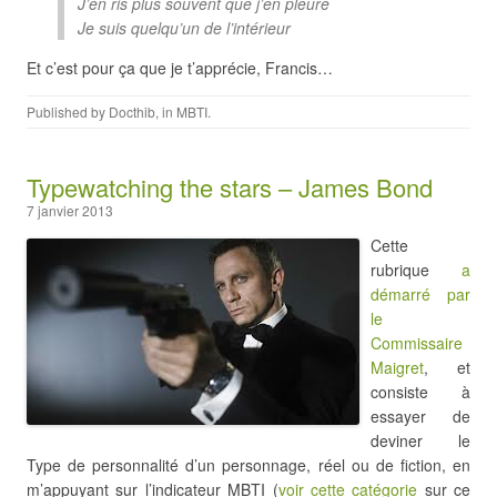
J’en ris plus souvent que j’en pleure
Je suis quelqu’un de l’intérieur
Et c’est pour ça que je t’apprécie, Francis…
Published by
Docthib
, in
MBTI
.
Typewatching the stars – James Bond
7 janvier 2013
Cette
rubrique
a
démarré par
le
Commissaire
Maigret
, et
consiste à
essayer de
deviner le
Type de personnalité d’un personnage, réel ou de fiction, en
m’appuyant sur l’indicateur MBTI (
voir cette catégorie
sur ce