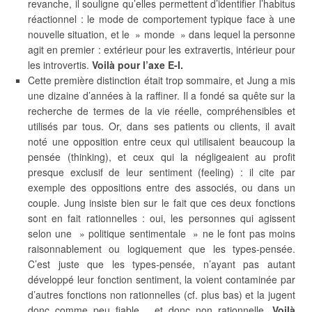
revanche, il souligne qu’elles permettent d’identifier l’habitus
réactionnel : le mode de comportement typique face à une
nouvelle situation, et le » monde » dans lequel la personne
agit en premier : extérieur pour les extravertis, intérieur pour
les introvertis.
Voilà pour l’axe E-I.
Cette première distinction était trop sommaire, et Jung a mis
une dizaine d’années à la raffiner. Il a fondé sa quête sur la
recherche de termes de la vie réelle, compréhensibles et
utilisés par tous. Or, dans ses patients ou clients, il avait
noté une opposition entre ceux qui utilisaient beaucoup la
pensée (thinking), et ceux qui la négligeaient au profit
presque exclusif de leur sentiment (feeling) : il cite par
exemple des oppositions entre des associés, ou dans un
couple. Jung insiste bien sur le fait que ces deux fonctions
sont en fait rationnelles : oui, les personnes qui agissent
selon une » politique sentimentale » ne le font pas moins
raisonnablement ou logiquement que les types-pensée.
C’est juste que les types-pensée, n’ayant pas autant
développé leur fonction sentiment, la voient contaminée par
d’autres fonctions non rationnelles (cf. plus bas) et la jugent
donc comme peu fiable… et donc non rationnelle.
Voilà