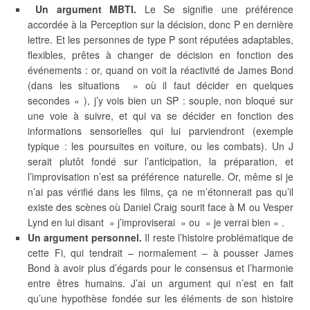
Un argument MBTI.
Le Se signifie une préférence
accordée à la Perception sur la décision, donc P en dernière
lettre. Et les personnes de type P sont réputées adaptables,
flexibles, prêtes à changer de décision en fonction des
événements : or, quand on voit la réactivité de James Bond
(dans les situations » où il faut décider en quelques
secondes « ), j’y vois bien un SP : souple, non bloqué sur
une voie à suivre, et qui va se décider en fonction des
informations sensorielles qui lui parviendront (exemple
typique : les poursuites en voiture, ou les combats). Un J
serait plutôt fondé sur l’anticipation, la préparation, et
l’improvisation n’est sa préférence naturelle. Or, même si je
n’ai pas vérifié dans les films, ça ne m’étonnerait pas qu’il
existe des scènes où Daniel Craig sourit face à M ou Vesper
Lynd en lui disant » j’improviserai » ou » je verrai bien « .
Un argument personnel.
Il reste l’histoire problématique de
cette Fi, qui tendrait – normalement – à pousser James
Bond à avoir plus d’égards pour le consensus et l’harmonie
entre êtres humains. J’ai un argument qui n’est en fait
qu’une hypothèse fondée sur les éléments de son histoire