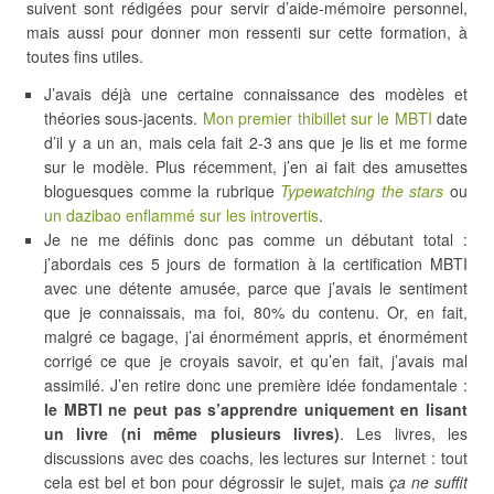
suivent sont rédigées pour servir d’aide-mémoire personnel,
mais aussi pour donner mon ressenti sur cette formation, à
toutes fins utiles.
J’avais déjà une certaine connaissance des modèles et
théories sous-jacents.
Mon premier thibillet sur le MBTI
date
d’il y a un an, mais cela fait 2-3 ans que je lis et me forme
sur le modèle. Plus récemment, j’en ai fait des amusettes
bloguesques comme la rubrique
Typewatching the stars
ou
un dazibao enflammé sur les introvertis
.
Je ne me définis donc pas comme un débutant total :
j’abordais ces 5 jours de formation à la certification MBTI
avec une détente amusée, parce que j’avais le sentiment
que je connaissais, ma foi, 80% du contenu. Or, en fait,
malgré ce bagage, j’ai énormément appris, et énormément
corrigé ce que je croyais savoir, et qu’en fait, j’avais mal
assimilé. J’en retire donc une première idée fondamentale :
le MBTI ne peut pas s’apprendre uniquement en lisant
un livre (ni même plusieurs livres)
. Les livres, les
discussions avec des coachs, les lectures sur Internet : tout
cela est bel et bon pour dégrossir le sujet, mais
ça ne suffit