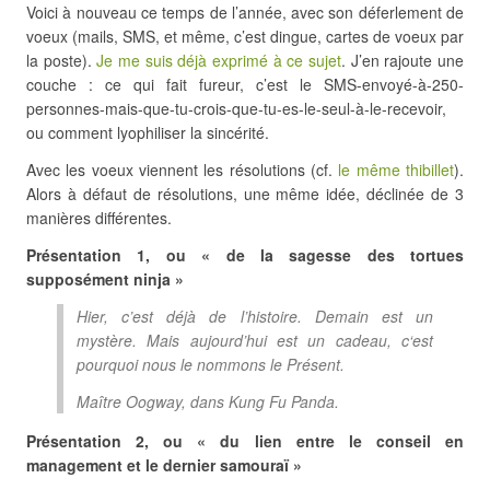
Voici à nouveau ce temps de l’année, avec son déferlement de
voeux (mails, SMS, et même, c’est dingue, cartes de voeux par
la poste).
Je me suis déjà exprimé à ce sujet
. J’en rajoute une
couche : ce qui fait fureur, c’est le SMS-envoyé-à-250-
personnes-mais-que-tu-crois-que-tu-es-le-seul-à-le-recevoir,
ou comment lyophiliser la sincérité.
Avec les voeux viennent les résolutions (cf.
le même thibillet
).
Alors à défaut de résolutions, une même idée, déclinée de 3
manières différentes.
Présentation 1, ou « de la sagesse des tortues
supposément ninja »
Hier, c’est déjà de l’histoire.
Demain est un
mystère.
Mais aujourd’hui est un cadeau,
c
‘est
pourquoi nous le nommons le Présent
.
Maître Oogway, dans Kung Fu Panda.
Présentation 2, ou « du lien entre le conseil en
management et le dernier samouraï »