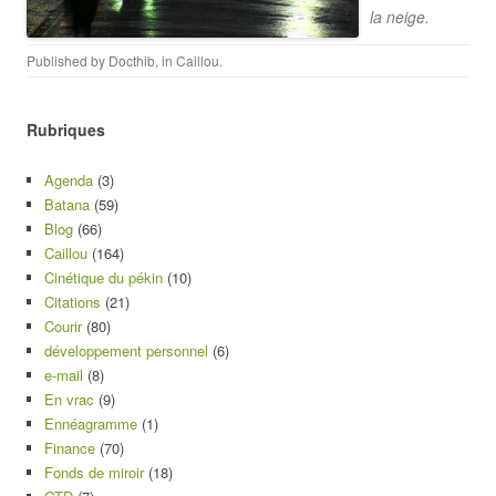
la neige.
Published by
Docthib
, in
Caillou
.
Rubriques
Agenda
(3)
Batana
(59)
Blog
(66)
Caillou
(164)
Cinétique du pékin
(10)
Citations
(21)
Courir
(80)
développement personnel
(6)
e-mail
(8)
En vrac
(9)
Ennéagramme
(1)
Finance
(70)
Fonds de miroir
(18)