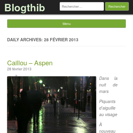
Blogthib
Rechercher :
Menu
Skip to content
DAILY ARCHIVES: 28 FÉVRIER 2013
Caillou – Aspen
28 février 2013
Dans la
nuit de
mars
Piquants
d’aiguille
au visage
À
nouveau