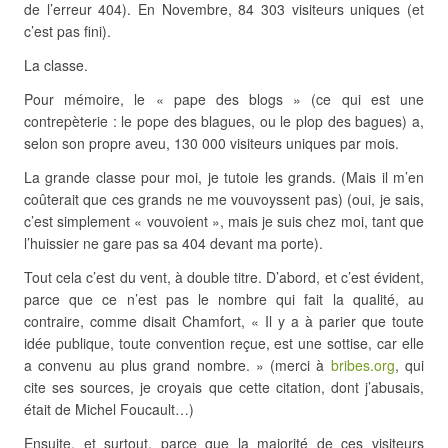
de l’erreur 404). En Novembre, 84 303 visiteurs uniques (et
c’est pas fini).
La classe.
Pour mémoire, le « pape des blogs » (ce qui est une
contrepèterie : le pope des blagues, ou le plop des bagues) a,
selon son propre aveu, 130 000 visiteurs uniques par mois.
La grande classe pour moi, je tutoie les grands. (Mais il m’en
coûterait que ces grands ne me vouvoyssent pas) (oui, je sais,
c’est simplement « vouvoient », mais je suis chez moi, tant que
l’huissier ne gare pas sa 404 devant ma porte).
Tout cela c’est du vent, à double titre. D’abord, et c’est évident,
parce que ce n’est pas le nombre qui fait la qualité, au
contraire, comme disait Chamfort, « Il y a à parier que toute
idée publique, toute convention reçue, est une sottise, car elle
a convenu au plus grand nombre. » (merci à
bribes.org
, qui
cite ses sources, je croyais que cette citation, dont j’abusais,
était de Michel Foucault…)
Ensuite, et surtout, parce que la majorité de ces visiteurs