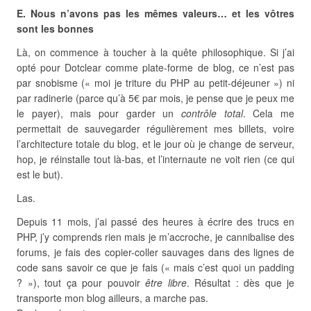
E. Nous n’avons pas les mêmes valeurs… et les vôtres
sont les bonnes
Là, on commence à toucher à la quête philosophique. Si j’ai
opté pour Dotclear comme plate-forme de blog, ce n’est pas
par snobisme (« moi je triture du PHP au petit-déjeuner ») ni
par radinerie (parce qu’à 5€ par mois, je pense que je peux me
le payer), mais pour garder un
contrôle total
. Cela me
permettait de sauvegarder régulièrement mes billets, voire
l’architecture totale du blog, et le jour où je change de serveur,
hop, je réinstalle tout là-bas, et l’internaute ne voit rien (ce qui
est le but).
Las.
Depuis 11 mois, j’ai passé des heures à écrire des trucs en
PHP, j’y comprends rien mais je m’accroche, je cannibalise des
forums, je fais des copier-coller sauvages dans des lignes de
code sans savoir ce que je fais (« mais c’est quoi un padding
? »), tout ça pour pouvoir
être libre
. Résultat : dès que je
transporte mon blog ailleurs, a marche pas.