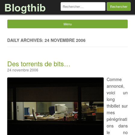
Blogthib
Rechercher :
Menu
Skip to content
DAILY ARCHIVES: 24 NOVEMBRE 2006
Des torrents de bits…
24 novembre 2006
Comme
annoncé,
voici un
long
thibillet sur
mes
pérégrinati
ons dans
le no