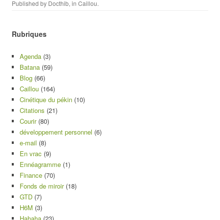
Published by
Docthib
, in
Caillou
.
Rubriques
Agenda
(3)
Batana
(59)
Blog
(66)
Caillou
(164)
Cinétique du pékin
(10)
Citations
(21)
Courir
(80)
développement personnel
(6)
e-mail
(8)
En vrac
(9)
Ennéagramme
(1)
Finance
(70)
Fonds de miroir
(18)
GTD
(7)
H6M
(3)
Hahaha
(23)