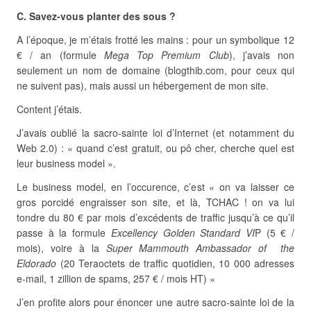
C. Savez-vous planter des sous ?
A l’époque, je m’étais frotté les mains : pour un symbolique 12
€ / an (formule
Mega Top Premium Club
), j’avais non
seulement un nom de domaine (blogthib.com, pour ceux qui
ne suivent pas), mais aussi un hébergement de mon site.
Content j’étais.
J’avais oublié la sacro-sainte loi d’Internet (et notamment du
Web 2.0) : « quand c’est gratuit, ou pô cher, cherche quel est
leur business model ».
Le business model, en l’occurence, c’est « on va laisser ce
gros porcidé engraisser son site, et là, TCHAC ! on va lui
tondre du 80 € par mois d’excédents de traffic jusqu’à ce qu’il
passe à la formule
Excellency Golden Standard VI
P (5 € /
mois), voire à la
Super Mammouth Ambassador of the
Eldorado
(20 Teraoctets de traffic quotidien, 10 000 adresses
e-mail, 1 zillion de spams, 257 € / mois HT) »
J’en profite alors pour énoncer une autre sacro-sainte loi de la