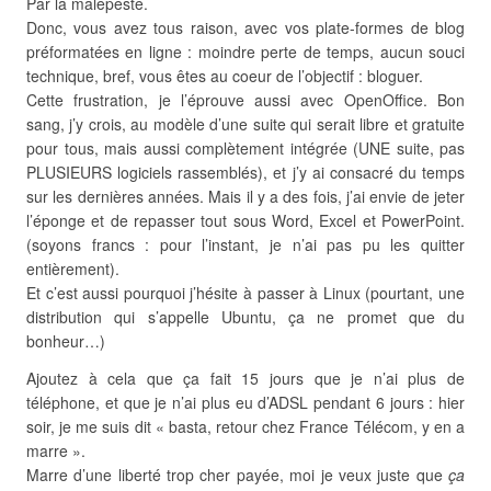
Par la malepeste.
Donc, vous avez tous raison, avec vos plate-formes de blog
préformatées en ligne : moindre perte de temps, aucun souci
technique, bref, vous êtes au coeur de l’objectif : bloguer.
Cette frustration, je l’éprouve aussi avec OpenOffice. Bon
sang, j’y crois, au modèle d’une suite qui serait libre et gratuite
pour tous, mais aussi complètement intégrée (UNE suite, pas
PLUSIEURS logiciels rassemblés), et j’y ai consacré du temps
sur les dernières années. Mais il y a des fois, j’ai envie de jeter
l’éponge et de repasser tout sous Word, Excel et PowerPoint.
(soyons francs : pour l’instant, je n’ai pas pu les quitter
entièrement).
Et c’est aussi pourquoi j’hésite à passer à Linux (pourtant, une
distribution qui s’appelle Ubuntu, ça ne promet que du
bonheur…)
Ajoutez à cela que ça fait 15 jours que je n’ai plus de
téléphone, et que je n’ai plus eu d’ADSL pendant 6 jours : hier
soir, je me suis dit « basta, retour chez France Télécom, y en a
marre ».
Marre d’une liberté trop cher payée, moi je veux juste que
ça