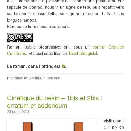
oui, il comprenait la plaisanterie. Il donna une petite tape sur
l’épaule de Conrad, nous fit un signe de tête, puis repartit vers
sa locomotive essentielle, son grand manteau battant ses
longues jambes.
Et nous ne le revîmes plus jamais.
Roman, publié progressivement, sous un
contrat Creative
Commons
. Et aussi sous licence
Touchatougiciel
.
Le roman, dans l’ordre, est
là
.
Published by
Docthib
, in
Romano
.
Cinétique du pékin – 1bis et 2bis :
erratum et addendum
23 juillet 2008
Visiblemen
t, il n’y en