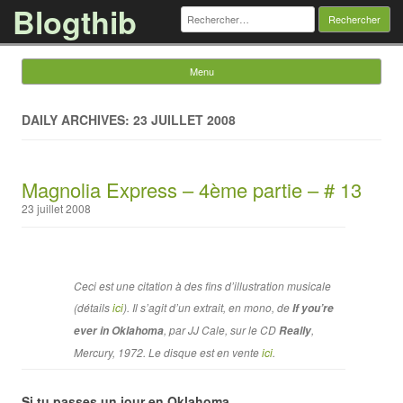
Blogthib
Rechercher :
Menu
Skip to content
DAILY ARCHIVES: 23 JUILLET 2008
Magnolia Express – 4ème partie – # 13
23 juillet 2008
Ceci est une citation à des fins d’illustration musicale
(détails
ici
). Il s’agit d’un extrait, en mono, de
If you’re
, par JJ Cale, sur le CD
,
ever in Oklahoma
Really
Mercury, 1972. Le disque est en vente
ici
.
Si tu passes un jour en Oklahoma