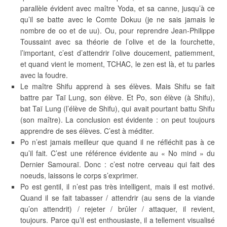
parallèle évident avec maître Yoda, et sa canne, jusqu’à ce
qu’il se batte avec le Comte Dokuu (je ne sais jamais le
nombre de oo et de uu). Ou, pour reprendre Jean-Philippe
Toussaint avec sa théorie de l’olive et de la fourchette,
l’important, c’est d’attendrir l’olive doucement, patiemment,
et quand vient le moment, TCHAC, le zen est là, et tu parles
avec la foudre.
Le maître Shifu apprend à ses élèves. Mais Shifu se fait
battre par Taï Lung, son élève. Et Po, son élève (à Shifu),
bat Taï Lung (l’élève de Shifu), qui avait pourtant battu Shifu
(son maître). La conclusion est évidente : on peut toujours
apprendre de ses élèves. C’est à méditer.
Po n’est jamais meilleur que quand il ne réfléchit pas à ce
qu’il fait. C’est une référence évidente au « No mind » du
Dernier Samouraï. Donc : c’est notre cerveau qui fait des
noeuds, laissons le corps s’exprimer.
Po est gentil, il n’est pas très intelligent, mais il est motivé.
Quand il se fait tabasser / attendrir (au sens de la viande
qu’on attendrit) / rejeter / brûler / attaquer, il revient,
toujours. Parce qu’il est enthousiaste, il a tellement visualisé