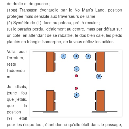
de droite et de gauche ;
(1bis) Transition éventuelle par le No Man’s Land, position
protégée mais sensible aux traverseurs de rame ;
(2) Symétrie de (1), face au poteau, prêt à reculer ;
(3) le paradis perdu, idéalement au centre, mais par défaut sur
un côté, en attendant de se rabattre, le dos bien calé, les pieds
plantés en triangle isomorphe, de là vous défiez les pékins.
Voilà pour
l’erratum,
reste
l’addendu
m.
Je disais,
jeune fou
que j’étais,
que la
position
(9) était
pour les risque-tout, étant donné qu’elle était dans le passage,