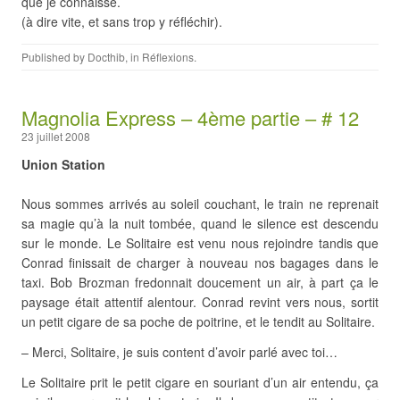
que je connaisse.
(à dire vite, et sans trop y réfléchir).
Published by
Docthib
, in
Réflexions
.
Magnolia Express – 4ème partie – # 12
23 juillet 2008
Union Station
Nous sommes arrivés au soleil couchant, le train ne reprenait
sa magie qu’à la nuit tombée, quand le silence est descendu
sur le monde. Le Solitaire est venu nous rejoindre tandis que
Conrad finissait de charger à nouveau nos bagages dans le
taxi. Bob Brozman fredonnait doucement un air, à part ça le
paysage était attentif alentour. Conrad revint vers nous, sortit
un petit cigare de sa poche de poitrine, et le tendit au Solitaire.
– Merci, Solitaire, je suis content d’avoir parlé avec toi…
Le Solitaire prit le petit cigare en souriant d’un air entendu, ça