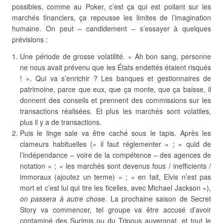
possibles, comme au Poker, c’est ça qui est poilant sur les
marchés financiers, ça repousse les limites de l’imagination
humaine. On peut – candidement – s’essayer à quelques
prévisions :
Une période de grosse volatilité. « Ah bon sang, personne
ne nous avait prévenu que les États endettés étaient risqués
! ». Qui va s’enrichir ? Les banques et gestionnaires de
patrimoine, parce que eux, que ça monte, que ça baisse, il
donnent des conseils et prennent des commissions sur les
transactions réalisées. Et plus les marchés sont volatiles,
plus il y a de transactions.
Puis le linge sale va être caché sous le tapis. Après les
clameurs habituelles (« il faut réglementer » ; « quid de
l’indépendance – voire de la compétence – des agences de
notation » ; « les marchés sont devenus fous / inefficients /
immoraux (ajoutez un terme) » ; « en fait, Elvis n’est pas
mort et c’est lui qui tire les ficelles, avec Michael Jackson »),
on passera à autre chose
. La prochaine saison de Secret
Story va commencer, tel groupe va être accusé d’avoir
contaminé des Surimis ou du Tripous auvergnat, et tout le