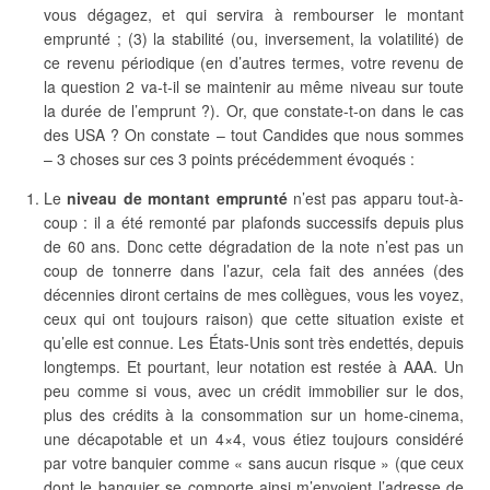
vous dégagez, et qui servira à rembourser le montant
emprunté ; (3) la stabilité (ou, inversement, la volatilité) de
ce revenu périodique (en d’autres termes, votre revenu de
la question 2 va-t-il se maintenir au même niveau sur toute
la durée de l’emprunt ?). Or, que constate-t-on dans le cas
des USA ? On constate – tout Candides que nous sommes
– 3 choses sur ces 3 points précédemment évoqués :
Le
niveau de montant emprunté
n’est pas apparu tout-à-
coup : il a été remonté par plafonds successifs depuis plus
de 60 ans. Donc cette dégradation de la note n’est pas un
coup de tonnerre dans l’azur, cela fait des années (des
décennies diront certains de mes collègues, vous les voyez,
ceux qui ont toujours raison) que cette situation existe et
qu’elle est connue. Les États-Unis sont très endettés, depuis
longtemps. Et pourtant, leur notation est restée à AAA. Un
peu comme si vous, avec un crédit immobilier sur le dos,
plus des crédits à la consommation sur un home-cinema,
une décapotable et un 4×4, vous étiez toujours considéré
par votre banquier comme « sans aucun risque » (que ceux
dont le banquier se comporte ainsi m’envoient l’adresse de