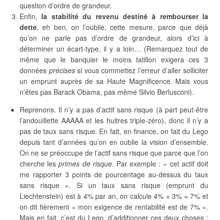
question d’ordre de grandeur.
Enfin,
la stabilité du revenu destiné à rembourser la
dette
, eh ben, on l’oublie, cette mesure, parce que déjà
qu’on ne parle pas d’ordre de grandeur, alors d’ici à
déterminer un écart-type, il y a loin… (Remarquez tout de
même que le banquier le moins tatillon exigera ces 3
données
précises
si vous commettez l’erreur d’aller solliciter
un emprunt auprès de sa Haute Magnificence. Mais vous
n’êtes pas Barack Obama, pas même Silvio Berlusconi).
Reprenons. Il n’y a pas d’actif sans risque (à part peut-être
l’andouillette AAAAA et les huitres triple-zéro), donc il n’y a
pas de taux sans risque. En fait, en finance, on fait du Lego
depuis tant d’années qu’on en oublie la vision d’ensemble.
On ne se préoccupe de l’actif sans risque que parce que l’on
cherche les
primes de risque
. Par exemple : « cet actif doit
me rapporter 3 points de pourcentage au-dessus du taux
sans risque ». Si un taux sans risque (emprunt du
Liechtenstein) est à 4% par an, on calcule 4% + 3% = 7% et
on dit fièrement « mon exigence de rentabilité est de 7% ».
Mais en fait, c’est du Lego, d’additionner ces deux choses :