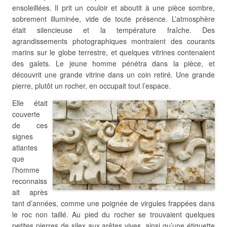
ensoleillées. Il prit un couloir et aboutit à une pièce sombre,
sobrement illuminée, vide de toute présence. L’atmosphère
était silencieuse et la température fraîche. Des
agrandissements photographiques montraient des courants
marins sur le globe terrestre, et quelques vitrines contenaient
des galets. Le jeune homme pénétra dans la pièce, et
découvrit une grande vitrine dans un coin retiré. Une grande
pierre, plutôt un rocher, en occupait tout l’espace.
Elle était
couverte
de ces
signes
atlantes
que
l’homme
reconnaiss
ait après
tant d’années, comme une poignée de virgules frappées dans
le roc non taillé. Au pied du rocher se trouvaient quelques
petites pierres de silex aux arêtes vives, ainsi qu’une étiquette