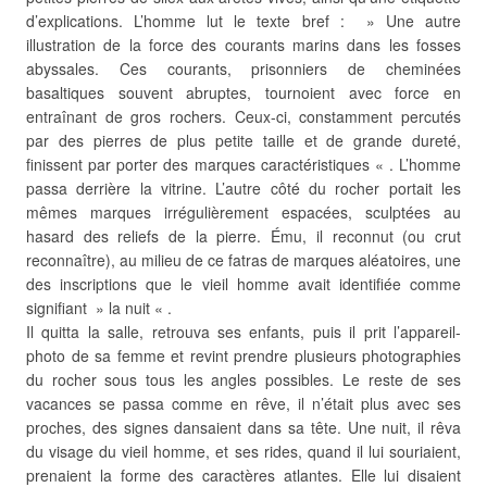
d’explications. L’homme lut le texte bref : » Une autre
illustration de la force des courants marins dans les fosses
abyssales. Ces courants, prisonniers de cheminées
basaltiques souvent abruptes, tournoient avec force en
entraînant de gros rochers. Ceux-ci, constamment percutés
par des pierres de plus petite taille et de grande dureté,
finissent par porter des marques caractéristiques « . L’homme
passa derrière la vitrine. L’autre côté du rocher portait les
mêmes marques irrégulièrement espacées, sculptées au
hasard des reliefs de la pierre. Ému, il reconnut (ou crut
reconnaître), au milieu de ce fatras de marques aléatoires, une
des inscriptions que le vieil homme avait identifiée comme
signifiant » la nuit « .
Il quitta la salle, retrouva ses enfants, puis il prit l’appareil-
photo de sa femme et revint prendre plusieurs photographies
du rocher sous tous les angles possibles. Le reste de ses
vacances se passa comme en rêve, il n’était plus avec ses
proches, des signes dansaient dans sa tête. Une nuit, il rêva
du visage du vieil homme, et ses rides, quand il lui souriaient,
prenaient la forme des caractères atlantes. Elle lui disaient