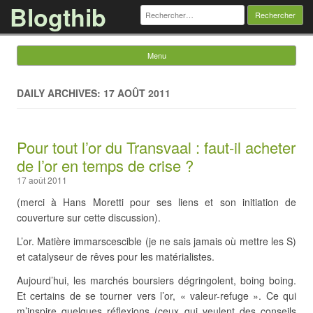
Blogthib
Rechercher :
Menu
Skip to content
DAILY ARCHIVES: 17 AOÛT 2011
Pour tout l’or du Transvaal : faut-il acheter
de l’or en temps de crise ?
17 août 2011
(merci à Hans Moretti pour ses liens et son initiation de
couverture sur cette discussion).
L’or. Matière immarscescible (je ne sais jamais où mettre les S)
et catalyseur de rêves pour les matérialistes.
Aujourd’hui, les marchés boursiers dégringolent, boing boing.
Et certains de se tourner vers l’or, « valeur-refuge ». Ce qui
m’inspire quelques réflexions (ceux qui veulent des conseils