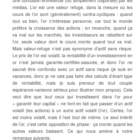
une confusion entretenue (ou simplement colportée) par les
médias. L’or est une valeur refuge, dans la mesure où les
cours de l’or sont (généralement) contra-cycliques : quand
tout va bien, l’or n’intéresse personne, car tout le monde
préfère la croissance des actions ; en revanche, quand ça
va mal sur les marchés, les investisseurs se rabattent sur
l’or, seule valeur dont le cours monte quand tout va mal.
Mais valeur-refuge n’est pas synonyme d’actif sans risque.
Le prix de l’or est volatil, la rentabilité d’un investissement en
or n’est jamais garantie-certifiée-assurée, et donc l’or ne
saurait être confondu avec un actif sans risque (je suis en
vacances, donc je ne vais pas faire des calculs d’écart-type
de rentabilité, mais je suis preneur de tout couple
espérance-variance sérieux pour illustrer mon propos). Cela
veut dire que tout ceux qui investissent dans l’or pour
« garantir leur capital » ne font en fait que passer d’un actif
volatil (les actions) à un autre actif volatil (l’or). Certes, l’or
est moins volatil, mais il l’est tout de même. Le seul intérêt
de l’or, c’est cette opposition de phase : ça monte quand les
autres valeurs baissent. Ce qui nous amène à notre
remarque suivante.