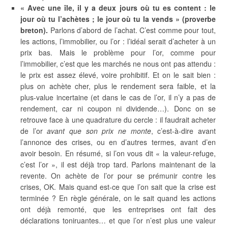
« Avec une île, il y a deux jours où tu es content : le
jour où tu l’achètes ; le jour où tu la vends » (proverbe
breton).
Parlons d’abord de l’achat. C’est comme pour tout,
les actions, l’immobilier, ou l’or : l’idéal serait d’acheter à un
prix bas. Mais le problème pour l’or, comme pour
l’immobilier, c’est que les marchés ne nous ont pas attendu :
le prix est assez élevé, voire prohibitif. Et on le sait bien :
plus on achète cher, plus le rendement sera faible, et la
plus-value incertaine (et dans le cas de l’or, il n’y a pas de
rendement, car ni coupon ni dividende…). Donc on se
retrouve face à une quadrature du cercle : il faudrait acheter
de l’or
avant que son prix ne monte
, c’est-à-dire avant
l’annonce des crises, ou en d’autres termes, avant d’en
avoir besoin. En résumé, si l’on vous dit « la valeur-refuge,
c’est l’or », il est déjà trop tard. Parlons maintenant de la
revente. On achète de l’or pour se prémunir contre les
crises, OK. Mais quand est-ce que l’on sait que la crise est
terminée ? En règle générale, on le sait quand les actions
ont déjà remonté, que les entreprises ont fait des
déclarations toniruantes… et que l’or n’est plus une valeur