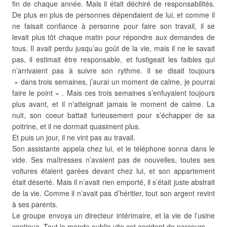
fin de chaque année. Mais il était déchiré de responsabilités.
De plus en plus de personnes dépendaient de lui, et comme il
ne faisait confiance à personne pour faire son travail, il se
levait plus tôt chaque matin pour répondre aux demandes de
tous. Il avait perdu jusqu’au goût de la vie, mais il ne le savait
pas, il estimait être responsable, et fustigeait les faibles qui
n’arrivaient pas à suivre son rythme. Il se disait toujours
» dans trois semaines, j’aurai un moment de calme, je pourrai
faire le point « . Mais ces trois semaines s’enfuyaient toujours
plus avant, et il n’atteignait jamais le moment de calme. La
nuit, son coeur battait furieusement pour s’échapper de sa
poitrine, et il ne dormait quasiment plus.
Et puis un jour, il ne vint pas au travail.
Son assistante appela chez lui, et le téléphone sonna dans le
vide. Ses maîtresses n’avaient pas de nouvelles, toutes ses
voitures étaient garées devant chez lui, et son appartement
était déserté. Mais il n’avait rien emporté, il s’était juste abstrait
de la vie. Comme il n’avait pas d’héritier, tout son argent revint
à ses parents.
Le groupe envoya un directeur intérimaire, et la vie de l’usine
continua. Tout le monde oublia vite cet accident de parcours.