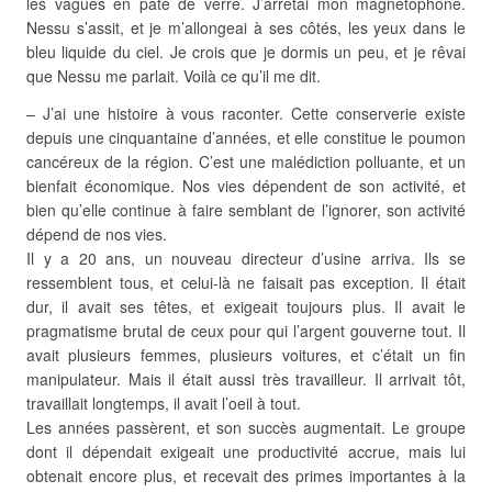
les vagues en pâte de verre. J’arrêtai mon magnétophone.
Nessu s’assit, et je m’allongeai à ses côtés, les yeux dans le
bleu liquide du ciel. Je crois que je dormis un peu, et je rêvai
que Nessu me parlait. Voilà ce qu’il me dit.
– J’ai une histoire à vous raconter. Cette conserverie existe
depuis une cinquantaine d’années, et elle constitue le poumon
cancéreux de la région. C’est une malédiction polluante, et un
bienfait économique. Nos vies dépendent de son activité, et
bien qu’elle continue à faire semblant de l’ignorer, son activité
dépend de nos vies.
Il y a 20 ans, un nouveau directeur d’usine arriva. Ils se
ressemblent tous, et celui-là ne faisait pas exception. Il était
dur, il avait ses têtes, et exigeait toujours plus. Il avait le
pragmatisme brutal de ceux pour qui l’argent gouverne tout. Il
avait plusieurs femmes, plusieurs voitures, et c’était un fin
manipulateur. Mais il était aussi très travailleur. Il arrivait tôt,
travaillait longtemps, il avait l’oeil à tout.
Les années passèrent, et son succès augmentait. Le groupe
dont il dépendait exigeait une productivité accrue, mais lui
obtenait encore plus, et recevait des primes importantes à la