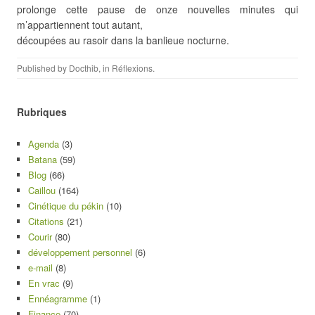
prolonge cette pause de onze nouvelles minutes qui
m’appartiennent tout autant,
découpées au rasoir dans la banlieue nocturne.
Published by
Docthib
, in
Réflexions
.
Rubriques
Agenda
(3)
Batana
(59)
Blog
(66)
Caillou
(164)
Cinétique du pékin
(10)
Citations
(21)
Courir
(80)
développement personnel
(6)
e-mail
(8)
En vrac
(9)
Ennéagramme
(1)
Finance
(70)