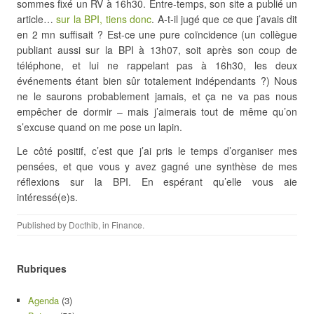
sommes fixé un RV à 16h30. Entre-temps, son site a publié un
article…
sur la BPI, tiens donc
. A-t-il jugé que ce que j’avais dit
en 2 mn suffisait ? Est-ce une pure coïncidence (un collègue
publiant aussi sur la BPI à 13h07, soit après son coup de
téléphone, et lui ne rappelant pas à 16h30, les deux
événements étant bien sûr totalement indépendants ?) Nous
ne le saurons probablement jamais, et ça ne va pas nous
empêcher de dormir – mais j’aimerais tout de même qu’on
s’excuse quand on me pose un lapin.
Le côté positif, c’est que j’ai pris le temps d’organiser mes
pensées, et que vous y avez gagné une synthèse de mes
réflexions sur la BPI. En espérant qu’elle vous aie
intéressé(e)s.
Published by
Docthib
, in
Finance
.
Rubriques
Agenda
(3)