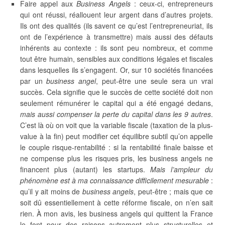
Faire appel aux
Business Angels
: ceux-ci, entrepreneurs
qui ont réussi, réallouent leur argent dans d’autres projets.
Ils ont des qualités (ils savent ce qu’est l’entrepreneuriat, ils
ont de l’expérience à transmettre) mais aussi des défauts
inhérents au contexte : ils sont peu nombreux, et comme
tout être humain, sensibles aux conditions légales et fiscales
dans lesquelles ils s’engagent. Or, sur 10 sociétés financées
par un
business angel
, peut-être une seule sera un vrai
succès. Cela signifie que le succès de cette société doit non
seulement rémunérer le capital qui a été engagé dedans,
mais aussi compenser la perte du capital dans les 9 autres
.
C’est là où on voit que la variable fiscale (taxation de la plus-
value à la fin) peut modifier cet équilibre subtil qu’on appelle
le couple risque-rentabilité : si la rentabilité finale baisse et
ne compense plus les risques pris, les business angels ne
financent plus (autant) les startups.
Mais l’ampleur du
phénomène est à ma connaissance difficilement mesurable
:
qu’il y ait moins de
business angels
, peut-être ; mais que ce
soit dû essentiellement à cette réforme fiscale, on n’en sait
rien. À mon avis, les business angels qui quittent la France
le font pour des raisons autrement plus structurelles et