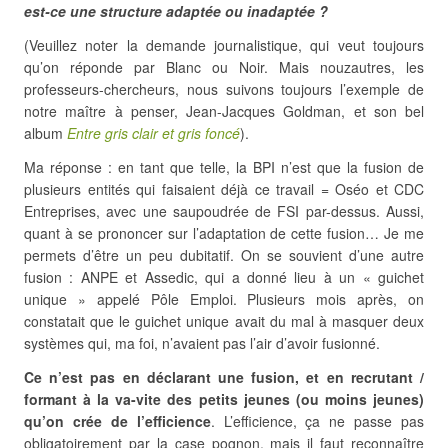
est-ce une structure adaptée ou inadaptée ?
(Veuillez noter la demande journalistique, qui veut toujours
qu’on réponde par Blanc ou Noir. Mais nouzautres, les
professeurs-chercheurs, nous suivons toujours l’exemple de
notre maître à penser, Jean-Jacques Goldman, et son bel
album
Entre gris clair et gris foncé
).
Ma réponse : en tant que telle, la BPI n’est que la fusion de
plusieurs entités qui faisaient déjà ce travail = Oséo et CDC
Entreprises, avec une saupoudrée de FSI par-dessus. Aussi,
quant à se prononcer sur l’adaptation de cette fusion… Je me
permets d’être un peu dubitatif. On se souvient d’une autre
fusion : ANPE et Assedic, qui a donné lieu à un « guichet
unique » appelé Pôle Emploi. Plusieurs mois après, on
constatait que le guichet unique avait du mal à masquer deux
systèmes qui, ma foi, n’avaient pas l’air d’avoir fusionné.
Ce n’est pas en déclarant une fusion, et en recrutant /
formant à la va-vite des petits jeunes (ou moins jeunes)
qu’on crée de l’efficience
. L’efficience, ça ne passe pas
obligatoirement par la case pognon, mais il faut reconnaître