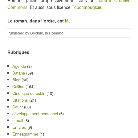
Roman, publié progressivement, sous un
contrat Creative
Commons
. Et aussi sous licence
Touchatougiciel
.
Le roman, dans l’ordre, est
là
.
Published by
Docthib
, in
Romano
.
Rubriques
Agenda
(3)
Batana
(59)
Blog
(66)
Caillou
(164)
Cinétique du pékin
(10)
Citations
(21)
Courir
(80)
développement personnel
(6)
e-mail
(8)
En vrac
(9)
Ennéagramme
(1)