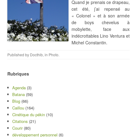
Quand je prenais ce drapeau,
cet été, j’ai repensé au
« Colonel » et à son armée
de boys chevelus à
mobylette, face aux
indécrottables Lino Ventura et
Michel Constantin.
Published by
Docthib
, in
Photo
.
Rubriques
Agenda
(3)
Batana
(59)
Blog
(66)
Caillou
(164)
Cinétique du pékin
(10)
Citations
(21)
Courir
(80)
développement personnel
(6)