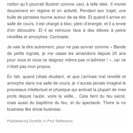
notion qu’il pourrait illustrer comme ceci, à telle idée. Il monte
doucement en régime et en activité. Pendant son trajet, une
bulle de pensées tourne autour de sa tête. Et quand il arrive en
salle de cours, il est chargé à bloc, plein d’énergie, et il a envie
d’en découdre. Et il se retrouve face à des élèves à peine
réveillés et amorphes. Contraste.
Je vais la dire autrement, pour ne pas sonner comme « Bande
de petits ingrats, je me casse les amandons depuis 25 ans
pour vous et vous ne daignez même pas m’admirer ! », car ce
n’était pas mon propos.
En fait, quand j’étais étudiant, et que j’arrivais mal réveillé et
amorphe dans ma salle de cours, je n’aurais jamais imaginé le
processus intellectuel et physique qui animait la plupart de mes
profs depuis l’aube, voire la veille… Cela tient du feu sacré,
mais aussi du baptême du feu, et du spectacle. There is no
business like show-business.
Published by
Docthib
, in
Prof
,
Réflexions
.