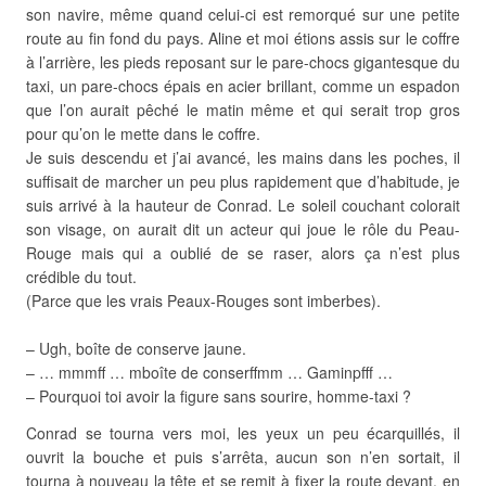
son navire, même quand celui-ci est remorqué sur une petite
route au fin fond du pays. Aline et moi étions assis sur le coffre
à l’arrière, les pieds reposant sur le pare-chocs gigantesque du
taxi, un pare-chocs épais en acier brillant, comme un espadon
que l’on aurait pêché le matin même et qui serait trop gros
pour qu’on le mette dans le coffre.
Je suis descendu et j’ai avancé, les mains dans les poches, il
suffisait de marcher un peu plus rapidement que d’habitude, je
suis arrivé à la hauteur de Conrad. Le soleil couchant colorait
son visage, on aurait dit un acteur qui joue le rôle du Peau-
Rouge mais qui a oublié de se raser, alors ça n’est plus
crédible du tout.
(Parce que les vrais Peaux-Rouges sont imberbes).
– Ugh, boîte de conserve jaune.
– … mmmff … mboîte de conserffmm … Gaminpfff …
– Pourquoi toi avoir la figure sans sourire, homme-taxi ?
Conrad se tourna vers moi, les yeux un peu écarquillés, il
ouvrit la bouche et puis s’arrêta, aucun son n’en sortait, il
tourna à nouveau la tête et se remit à fixer la route devant, en