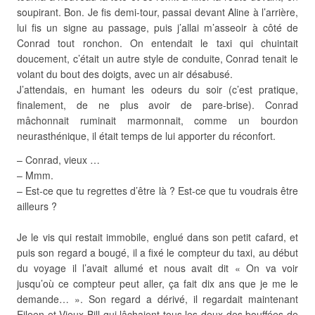
soupirant. Bon. Je fis demi-tour, passai devant Aline à l’arrière,
lui fis un signe au passage, puis j’allai m’asseoir à côté de
Conrad tout ronchon. On entendait le taxi qui chuintait
doucement, c’était un autre style de conduite, Conrad tenait le
volant du bout des doigts, avec un air désabusé.
J’attendais, en humant les odeurs du soir (c’est pratique,
finalement, de ne plus avoir de pare-brise). Conrad
mâchonnait ruminait marmonnait, comme un bourdon
neurasthénique, il était temps de lui apporter du réconfort.
– Conrad, vieux …
– Mmm.
– Est-ce que tu regrettes d’être là ? Est-ce que tu voudrais être
ailleurs ?
Je le vis qui restait immobile, englué dans son petit cafard, et
puis son regard a bougé, il a fixé le compteur du taxi, au début
du voyage il l’avait allumé et nous avait dit « On va voir
jusqu’où ce compteur peut aller, ça fait dix ans que je me le
demande… ». Son regard a dérivé, il regardait maintenant
Eileen et Vieux Bill qui lâchaient tous les deux des bouffées de