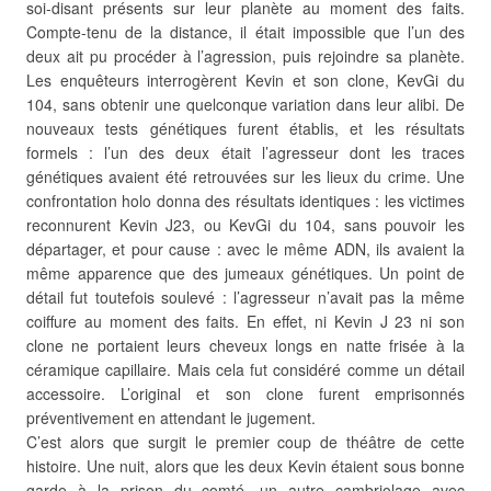
soi-disant présents sur leur planète au moment des faits.
Compte-tenu de la distance, il était impossible que l’un des
deux ait pu procéder à l’agression, puis rejoindre sa planète.
Les enquêteurs interrogèrent Kevin et son clone, KevGi du
104, sans obtenir une quelconque variation dans leur alibi. De
nouveaux tests génétiques furent établis, et les résultats
formels : l’un des deux était l’agresseur dont les traces
génétiques avaient été retrouvées sur les lieux du crime. Une
confrontation holo donna des résultats identiques : les victimes
reconnurent Kevin J23, ou KevGi du 104, sans pouvoir les
départager, et pour cause : avec le même ADN, ils avaient la
même apparence que des jumeaux génétiques. Un point de
détail fut toutefois soulevé : l’agresseur n’avait pas la même
coiffure au moment des faits. En effet, ni Kevin J 23 ni son
clone ne portaient leurs cheveux longs en natte frisée à la
céramique capillaire. Mais cela fut considéré comme un détail
accessoire. L’original et son clone furent emprisonnés
préventivement en attendant le jugement.
C’est alors que surgit le premier coup de théâtre de cette
histoire. Une nuit, alors que les deux Kevin étaient sous bonne
garde à la prison du comté, un autre cambriolage avec