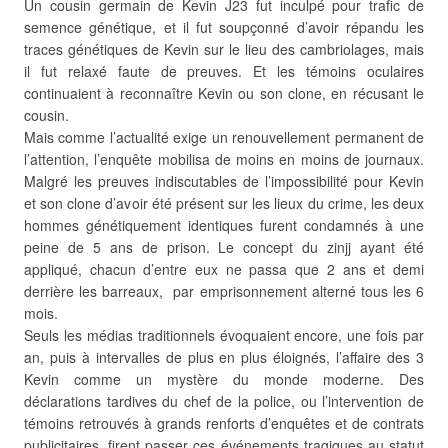
Un cousin germain de Kevin J23 fut inculpé pour trafic de
semence génétique, et il fut soupçonné d’avoir répandu les
traces génétiques de Kevin sur le lieu des cambriolages, mais
il fut relaxé faute de preuves. Et les témoins oculaires
continuaient à reconnaître Kevin ou son clone, en récusant le
cousin.
Mais comme l’actualité exige un renouvellement permanent de
l’attention, l’enquête mobilisa de moins en moins de journaux.
Malgré les preuves indiscutables de l’impossibilité pour Kevin
et son clone d’avoir été présent sur les lieux du crime, les deux
hommes génétiquement identiques furent condamnés à une
peine de 5 ans de prison. Le concept du zinjj ayant été
appliqué, chacun d’entre eux ne passa que 2 ans et demi
derrière les barreaux, par emprisonnement alterné tous les 6
mois.
Seuls les médias traditionnels évoquaient encore, une fois par
an, puis à intervalles de plus en plus éloignés, l’affaire des 3
Kevin comme un mystère du monde moderne. Des
déclarations tardives du chef de la police, ou l’intervention de
témoins retrouvés à grands renforts d’enquêtes et de contrats
publicitaires, firent passer ces événements tragiques au statut