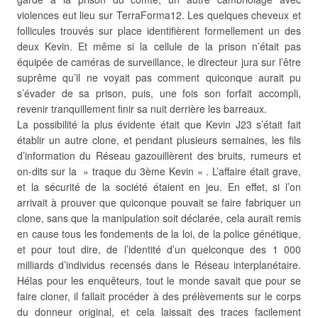
violences eut lieu sur TerraForma12. Les quelques cheveux et
follicules trouvés sur place identifièrent formellement un des
deux Kevin. Et même si la cellule de la prison n’était pas
équipée de caméras de surveillance, le directeur jura sur l’être
suprême qu’il ne voyait pas comment quiconque aurait pu
s’évader de sa prison, puis, une fois son forfait accompli,
revenir tranquillement finir sa nuit derrière les barreaux.
La possibilité la plus évidente était que Kevin J23 s’était fait
établir un autre clone, et pendant plusieurs semaines, les fils
d’information du Réseau gazouillèrent des bruits, rumeurs et
on-dits sur la » traque du 3ème Kevin « . L’affaire était grave,
et la sécurité de la société étaient en jeu. En effet, si l’on
arrivait à prouver que quiconque pouvait se faire fabriquer un
clone, sans que la manipulation soit déclarée, cela aurait remis
en cause tous les fondements de la loi, de la police génétique,
et pour tout dire, de l’identité d’un quelconque des 1 000
milliards d’individus recensés dans le Réseau interplanétaire.
Hélas pour les enquêteurs, tout le monde savait que pour se
faire cloner, il fallait procéder à des prélèvements sur le corps
du donneur original, et cela laissait des traces facilement