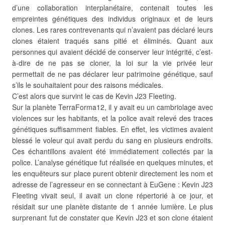
d’une collaboration interplanétaire, contenait toutes les
empreintes génétiques des individus originaux et de leurs
clones. Les rares contrevenants qui n’avaient pas déclaré leurs
clones étaient traqués sans pitié et éliminés. Quant aux
personnes qui avaient décidé de conserver leur intégrité, c’est-
à-dire de ne pas se cloner, la loi sur la vie privée leur
permettait de ne pas déclarer leur patrimoine génétique, sauf
s’ils le souhaitaient pour des raisons médicales.
C’est alors que survint le cas de Kevin J23 Fleeting.
Sur la planète TerraForma12, il y avait eu un cambriolage avec
violences sur les habitants, et la police avait relevé des traces
génétiques suffisamment fiables. En effet, les victimes avaient
blessé le voleur qui avait perdu du sang en plusieurs endroits.
Ces échantillons avaient été immédiatement collectés par la
police. L’analyse génétique fut réalisée en quelques minutes, et
les enquêteurs sur place purent obtenir directement les nom et
adresse de l’agresseur en se connectant à EuGene : Kevin J23
Fleeting vivait seul, il avait un clone répertorié à ce jour, et
résidait sur une planète distante de 1 année lumière. Le plus
surprenant fut de constater que Kevin J23 et son clone étaient