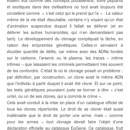
étaient vus comme des concepts poussiéreux, voire piquants
et exotiques dans des civilisations où tout avait toujours été
considéré comme » c’est celui qui le prend qui l’a « . La valeur
même de la vie était discutable, certains n’y voyant qu’un état
d’animation suspendue duquel il fallait se délivrer (et en
délivrer les autres humanoïdes, qui n’en demandaient pas
tant). Le développement du clonage compliquait la tâche, en
raison des empreintes génétiques. Celles-ci servaient à
élucider quantité de délits, car même avec des ADNs fondés
sur le carbone, l’arsenic ou le plasma, les traces – même
infimes – que laissaient les criminels permettaient très souvent
de les confondre. C’était là où le clonage posait un problème :
par définition, par construction, un clone avait le même ADN
que l’individu à partir duquel il avait été cloné. Et sur ce point,
les tests génétiques pouvaient juste se borner à dire « c’est
untel, ou un de ses clones, qui a commis le crime ».
Cela avait conduit à la mise en place d’un catalogue officiel de
tous les clones répertoriés. Le droit de se cloner était aussi
inaliénable que le droit de porter une arme, mais – comme
pour les armes – tout clonage devait faire l’objet d’une
déclaration officielle au catalogue EuGene. Ce catalogue, fruit